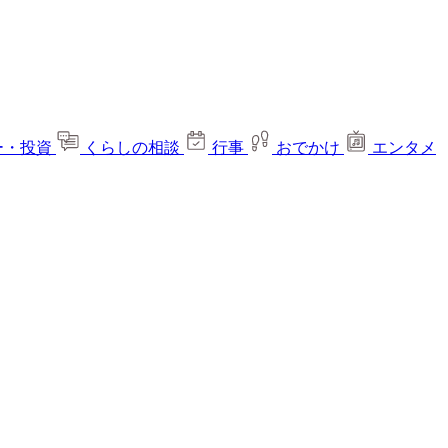
ー・投資
くらしの相談
行事
おでかけ
エンタメ