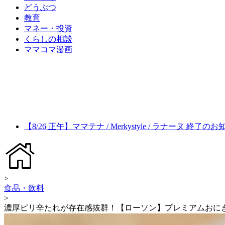
どうぶつ
教育
マネー・投資
くらしの相談
ママコマ漫画
【8/26 正午】ママテナ / Merkystyle / ラナーヌ 終了の
>
食品・飲料
>
濃厚ピリ辛たれが存在感抜群！【ローソン】プレミアムおに