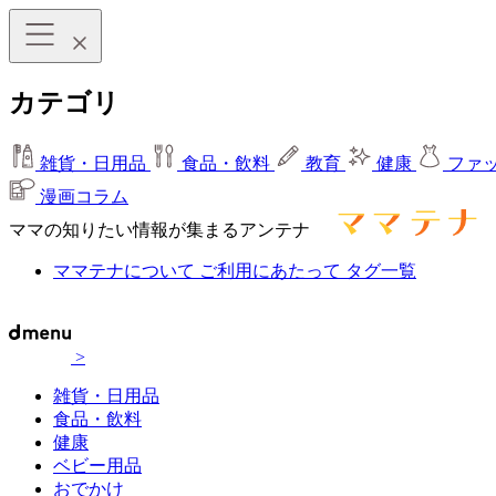
カテゴリ
雑貨・日用品
食品・飲料
教育
健康
ファ
漫画コラム
ママの知りたい情報が集まるアンテナ
ママテナについて
ご利用にあたって
タグ一覧
>
雑貨・日用品
食品・飲料
健康
ベビー用品
おでかけ