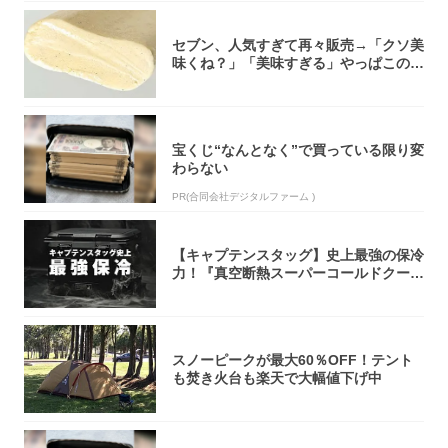
セブン、人気すぎて再々販売→「クソ美
味くね？」「美味すぎる」やっぱこのク
オリティ...
宝くじ“なんとなく”で買っている限り変
わらない
PR(合同会社デジタルファーム )
【キャプテンスタッグ】史上最強の保冷
力！『真空断熱スーパーコールドクーラ
ーボック...
スノーピークが最大60％OFF！テント
も焚き火台も楽天で大幅値下げ中