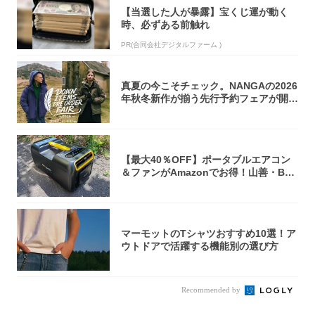
【当選した人が暴露】宝くじ運が動く
時、必ずある前触れ
PR(合同会社デジタルファーム )
真夏の今こそチェック。NANGAの2026
年秋冬新作が揃う先行予約フェアが開催
中...
【最大40％OFF】ポータブルエアコン
＆ファンがAmazonでお得！山善・Bo
u...
マーモットのTシャツおすすめ10選！ア
ウトドアで活躍する機能別の選び方
Recommended by