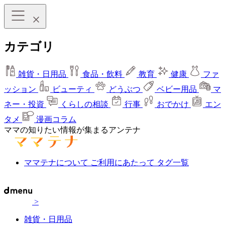
カテゴリ
雑貨・日用品
食品・飲料
教育
健康
ファ
ッション
ビューティ
どうぶつ
ベビー用品
マ
ネー・投資
くらしの相談
行事
おでかけ
エン
タメ
漫画コラム
ママの知りたい情報が集まるアンテナ
ママテナについて
ご利用にあたって
タグ一覧
>
雑貨・日用品