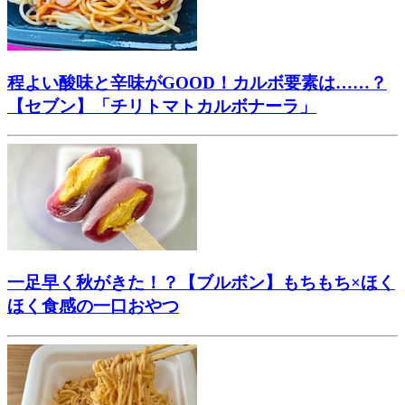
程よい酸味と辛味がGOOD！カルボ要素は……？
【セブン】「チリトマトカルボナーラ」
一足早く秋がきた！？【ブルボン】もちもち×ほく
ほく食感の一口おやつ