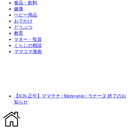
食品・飲料
健康
ベビー用品
おでかけ
どうぶつ
教育
マネー・投資
くらしの相談
ママコマ漫画
【8/26 正午】ママテナ / Merkystyle / ラナーヌ 終了のお
知らせ