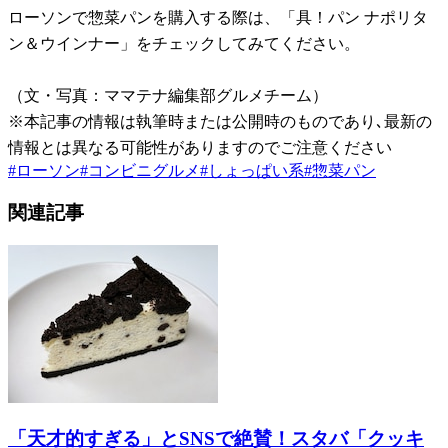
ローソンで惣菜パンを購入する際は、「具！パン ナポリタ
ン＆ウインナー」をチェックしてみてください。
（文・写真：ママテナ編集部グルメチーム）
※本記事の情報は執筆時または公開時のものであり､最新の
情報とは異なる可能性がありますのでご注意ください
#
ローソン
#
コンビニグルメ
#
しょっぱい系
#
惣菜パン
関連記事
「天才的すぎる」とSNSで絶賛！スタバ「クッキ