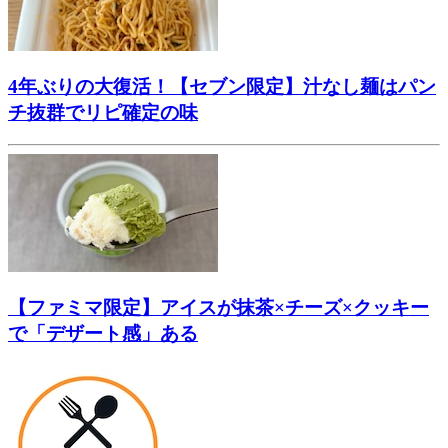
4年ぶりの大復活！【セブン限定】汁なし麺はパン
チ抜群でリピ確定の味
【ファミマ限定】アイスが抹茶×チーズ×クッキー
で「デザート感」ある