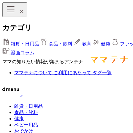
カテゴリ
雑貨・日用品
食品・飲料
教育
健康
ファ
漫画コラム
ママの知りたい情報が集まるアンテナ
ママテナについて
ご利用にあたって
タグ一覧
>
雑貨・日用品
食品・飲料
健康
ベビー用品
おでかけ