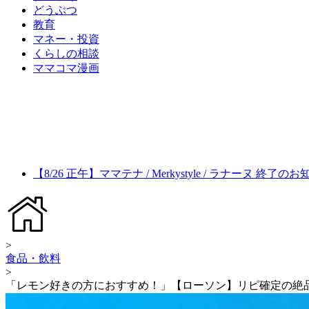
どうぶつ
教育
マネー・投資
くらしの相談
ママコマ漫画
【8/26 正午】ママテナ / Merkystyle / ラナーヌ 終了の
>
食品・飲料
>
「レモン好きの方におすすめ！」【ローソン】リピ確定の絶