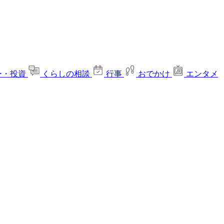
ー・投資
くらしの相談
行事
おでかけ
エンタメ