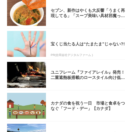
セブン、新作はやくも大反響「うまく再
現してる」「スープ美味い具材邪魔って
くらい美...
宝くじ当たる人は“たまたま”じゃない?!
PR(合同会社デジタルファーム )
ユニフレーム『ファイアレイル』発売！
二重遮熱板搭載のロースタイル向け低型
焚き火台
カナダの食を祝う一日 市場と食卓をつ
なぐ「フード・デー」【カナダ】