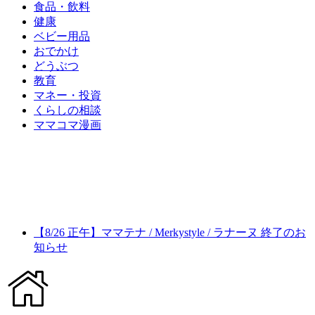
食品・飲料
健康
ベビー用品
おでかけ
どうぶつ
教育
マネー・投資
くらしの相談
ママコマ漫画
【8/26 正午】ママテナ / Merkystyle / ラナーヌ 終了のお
知らせ