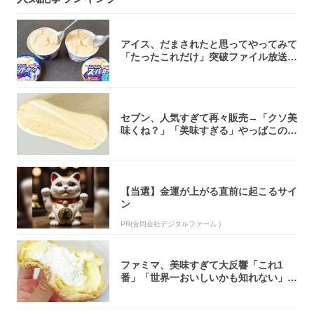
アイス、だまされたと思ってやってみて
「たったこれだけ」突破ファイル放送で
大注目！...
セブン、人気すぎて再々販売→「クソ美
味くね？」「美味すぎる」やっぱこのク
オリティ...
【当選】金運が上がる直前に起こるサイ
ン
PR(合同会社デジタルファーム )
ファミマ、美味すぎて大反響「これ1
番」「世界一おいしいかも知れない」
「飲めそう」