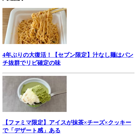
4年ぶりの大復活！【セブン限定】汁なし麺はパン
チ抜群でリピ確定の味
【ファミマ限定】アイスが抹茶×チーズ×クッキー
で「デザート感」ある