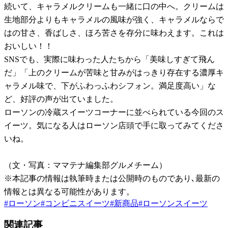
続いて、キャラメルクリームも一緒に口の中へ。クリームは
生地部分よりもキャラメルの風味が強く、キャラメルならで
はの甘さ、香ばしさ、ほろ苦さを存分に味わえます。これは
おいしい！！
SNSでも、実際に味わった人たちから「美味しすぎて飛ん
だ」「上のクリームが苦味と甘みがはっきり存在する濃厚キ
ャラメル味で、下がふわっふわシフォン。満足度高い」な
ど、好評の声が出ていました。
ローソンの冷蔵スイーツコーナーに並べられている今回のス
イーツ。気になる人はローソン店頭で手に取ってみてくださ
いね。
（文・写真：ママテナ編集部グルメチーム）
※本記事の情報は執筆時または公開時のものであり､最新の
情報とは異なる可能性があります。
#
ローソン
#
コンビニスイーツ
#
新商品
#
ローソンスイーツ
関連記事