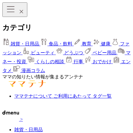
カテゴリ
雑貨・日用品
食品・飲料
教育
健康
ファ
ッション
ビューティ
どうぶつ
ベビー用品
マ
ネー・投資
くらしの相談
行事
おでかけ
エン
タメ
漫画コラム
ママの知りたい情報が集まるアンテナ
ママテナについて
ご利用にあたって
タグ一覧
>
雑貨・日用品