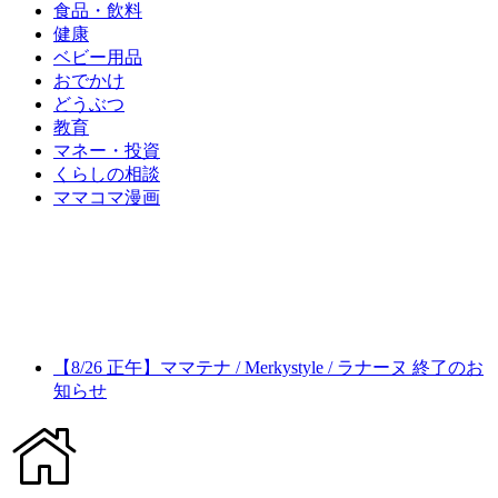
食品・飲料
健康
ベビー用品
おでかけ
どうぶつ
教育
マネー・投資
くらしの相談
ママコマ漫画
【8/26 正午】ママテナ / Merkystyle / ラナーヌ 終了のお
知らせ