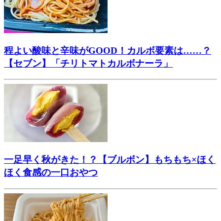
程よい酸味と辛味がGOOD！カルボ要素は……？
【セブン】「チリトマトカルボナーラ」
一足早く秋がきた！？【ブルボン】もちもち×ほく
ほく食感の一口おやつ