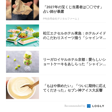
「2027年の宝くじ当選者は〇〇です」
占い師が暴露
PR(合同会社デジタルファーム )
松江エクセルホテル東急：ホテルメイド
のこだわりスイーツ揃う「シャインマス
カットの...
リーガロイヤルホテル京都：愛らしいシ
ョートケーキをあしらった「シャインマ
スカット...
「もはや崇めたい」「ついに期待に応え
てくださった」セブン神アイス大反響
Recommended by