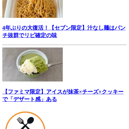
4年ぶりの大復活！【セブン限定】汁なし麺はパン
チ抜群でリピ確定の味
【ファミマ限定】アイスが抹茶×チーズ×クッキー
で「デザート感」ある