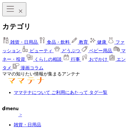
カテゴリ
雑貨・日用品
食品・飲料
教育
健康
ファ
ッション
ビューティ
どうぶつ
ベビー用品
マ
ネー・投資
くらしの相談
行事
おでかけ
エン
タメ
漫画コラム
ママの知りたい情報が集まるアンテナ
ママテナについて
ご利用にあたって
タグ一覧
>
雑貨・日用品