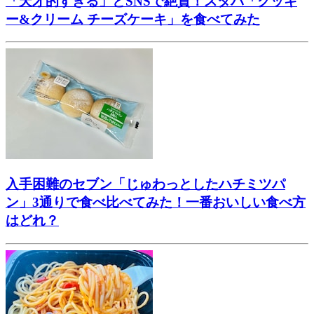
「天才的すぎる」とSNSで絶賛！スタバ「クッキ
ー&クリーム チーズケーキ」を食べてみた
入手困難のセブン「じゅわっとしたハチミツパ
ン」3通りで食べ比べてみた！一番おいしい食べ方
はどれ？