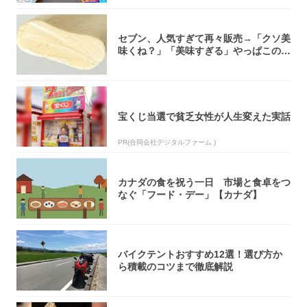
セブン、人気すぎて再々販売→「クソ美
味くね？」「美味すぎる」やっぱこのク
オリティ...
宝くじ当選で貧乏女性が人生変えた実話
PR(合同会社デジタルファーム )
カナダの食を祝う一日 市場と食卓をつ
なぐ「フード・デー」【カナダ】
バイクテントおすすめ12選！選び方か
ら積載のコツまで徹底解説