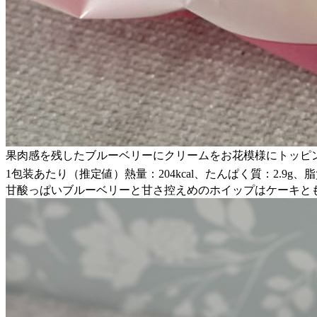
果肉感を残したブルーベリーにクリームをお花模様にトッピ
1包装あたり（推定値）熱量：204kcal、たんぱく質：2.9g、脂質：
甘酸っぱいブルーベリーと甘さ控えめのホイップはケーキと