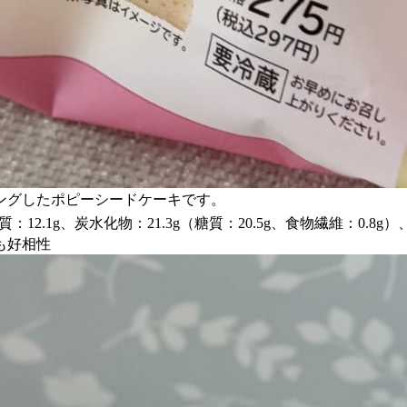
ングしたポピーシードケーキです。
12.1g、炭水化物：21.3g（糖質：20.5g、食物繊維：0.8g）
も好相性