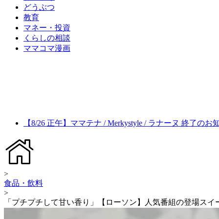
どうぶつ
教育
マネー・投資
くらしの相談
ママコマ漫画
【8/26 正午】ママテナ / Merkystyle / ラナーヌ 終了の
>
食品・飲料
>
「プチプチして甘い香り」【ローソン】人気番組の登場スイ