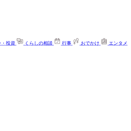
ー・投資
くらしの相談
行事
おでかけ
エンタメ