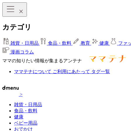
カテゴリ
雑貨・日用品
食品・飲料
教育
健康
ファ
漫画コラム
ママの知りたい情報が集まるアンテナ
ママテナについて
ご利用にあたって
タグ一覧
>
雑貨・日用品
食品・飲料
健康
ベビー用品
おでかけ