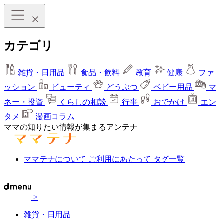
カテゴリ
雑貨・日用品
食品・飲料
教育
健康
ファ
ッション
ビューティ
どうぶつ
ベビー用品
マ
ネー・投資
くらしの相談
行事
おでかけ
エン
タメ
漫画コラム
ママの知りたい情報が集まるアンテナ
ママテナについて
ご利用にあたって
タグ一覧
>
雑貨・日用品