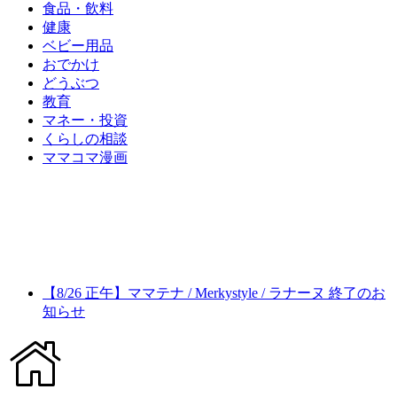
食品・飲料
健康
ベビー用品
おでかけ
どうぶつ
教育
マネー・投資
くらしの相談
ママコマ漫画
【8/26 正午】ママテナ / Merkystyle / ラナーヌ 終了のお
知らせ