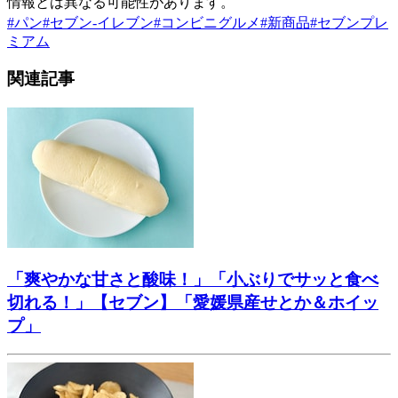
情報とは異なる可能性があります。
#
パン
#
セブン-イレブン
#
コンビニグルメ
#
新商品
#
セブンプレ
ミアム
関連記事
「爽やかな甘さと酸味！」「小ぶりでサッと食べ
切れる！」【セブン】「愛媛県産せとか＆ホイッ
プ」