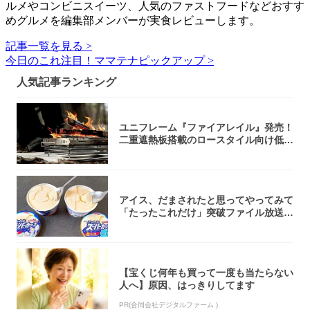
ルメやコンビニスイーツ、人気のファストフードなどおすす
めグルメを編集部メンバーが実食レビューします。
記事一覧を見る >
今日のこれ注目！ママテナピックアップ >
人気記事ランキング
ユニフレーム『ファイアレイル』発売！
二重遮熱板搭載のロースタイル向け低型
焚き火台
アイス、だまされたと思ってやってみて
「たったこれだけ」突破ファイル放送で
大注目！...
【宝くじ何年も買って一度も当たらない
人へ】原因、はっきりしてます
PR(合同会社デジタルファーム )