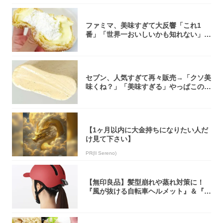
ファミマ、美味すぎて大反響「これ1
番」「世界一おいしいかも知れない」
「飲めそう」
セブン、人気すぎて再々販売→「クソ美
味くね？」「美味すぎる」やっぱこのク
オリティ...
【1ヶ月以内に大金持ちになりたい人だ
け見て下さい】
PR(Il Sereno)
【無印良品】髪型崩れや蒸れ対策に！
『風が抜ける自転車ヘルメット』＆『2
0型自転車...