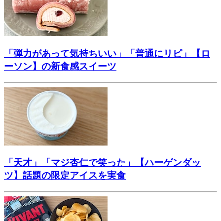
「弾力があって気持ちいい」「普通にリピ」【ロ
ーソン】の新食感スイーツ
「天才」「マジ杏仁で笑った」【ハーゲンダッ
ツ】話題の限定アイスを実食