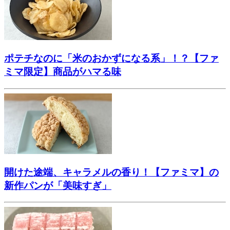
ポテチなのに「米のおかずになる系」！？【ファ
ミマ限定】商品がハマる味
開けた途端、キャラメルの香り！【ファミマ】の
新作パンが「美味すぎ」