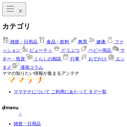
カテゴリ
雑貨・日用品
食品・飲料
教育
健康
ファ
ッション
ビューティ
どうぶつ
ベビー用品
マ
ネー・投資
くらしの相談
行事
おでかけ
エン
タメ
漫画コラム
ママの知りたい情報が集まるアンテナ
ママテナについて
ご利用にあたって
タグ一覧
>
雑貨・日用品