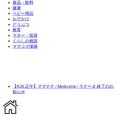
食品・飲料
健康
ベビー用品
おでかけ
どうぶつ
教育
マネー・投資
くらしの相談
ママコマ漫画
【8/26 正午】ママテナ / Merkystyle / ラナーヌ 終了のお
知らせ