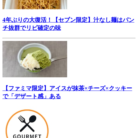
4年ぶりの大復活！【セブン限定】汁なし麺はパン
チ抜群でリピ確定の味
【ファミマ限定】アイスが抹茶×チーズ×クッキー
で「デザート感」ある