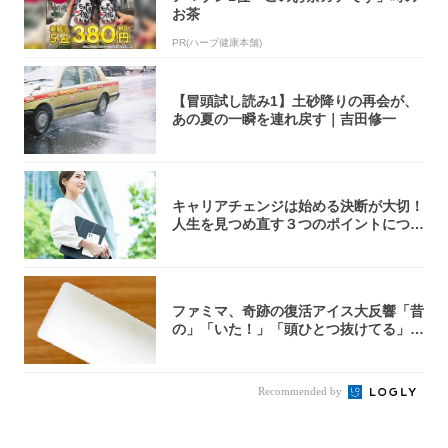
お茶
PR(ハーブ健康本舗)
【冒頭試し読み1】土砂降りの再会が、
あの夏の一瞬を連れ戻す｜吉田修一
キャリアチェンジは始める決断が大切！
人生を見つめ直す３つのポイントについ
て解説し...
ファミマ、奇跡の復活アイス大反響「昔
の」「いた！」「頭ひとつ抜けてる」
「何本でも...
Recommended by