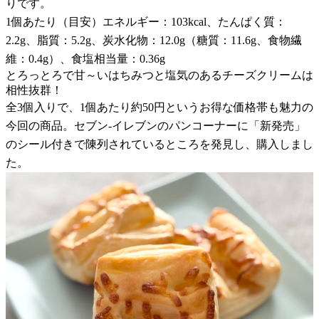
りです。
1個あたり（目安）エネルギー：103kcal、たんぱく質：
2.2g、脂質：5.2g、炭水化物：12.0g（糖質：11.6g、食物繊
維：0.4g）、食塩相当量：0.36g
とろっとろで甘～いはちみつと塩気のあるチーズクリームは
相性抜群！
全3個入りで、1個あたり約50円というお得な価格帯も魅力の
今回の商品。セブン-イレブンのパンコーナーに「新発売」
のシール付きで陳列されているところを発見し、購入しまし
た。