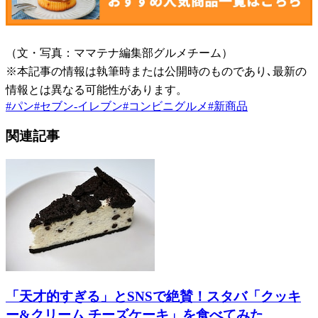
（文・写真：ママテナ編集部グルメチーム）
※本記事の情報は執筆時または公開時のものであり､最新の
情報とは異なる可能性があります。
#
パン
#
セブン-イレブン
#
コンビニグルメ
#
新商品
関連記事
「天才的すぎる」とSNSで絶賛！スタバ「クッキ
ー&クリーム チーズケーキ」を食べてみた