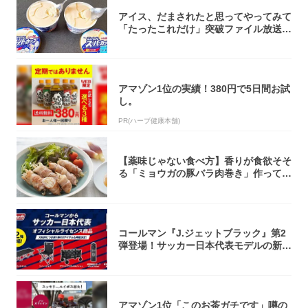
アイス、だまされたと思ってやってみて
「たったこれだけ」突破ファイル放送で
大注目！...
アマゾン1位の実績！380円で5日間お試
し。
PR(ハーブ健康本舗)
【薬味じゃない食べ方】香りが食欲そそ
る「ミョウガの豚バラ肉巻き」作ってみ
た！辛み...
コールマン『J.ジェットブラック』第2
弾登場！サッカー日本代表モデルの新作
5アイ...
アマゾン1位「このお茶ガチです」噂の