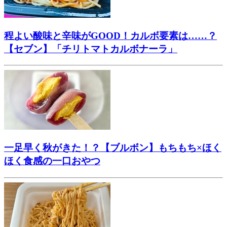
程よい酸味と辛味がGOOD！カルボ要素は……？
【セブン】「チリトマトカルボナーラ」
一足早く秋がきた！？【ブルボン】もちもち×ほく
ほく食感の一口おやつ