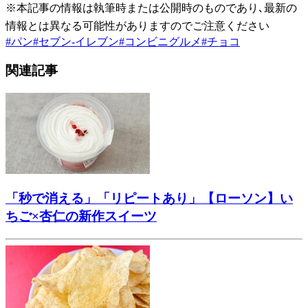
※本記事の情報は執筆時または公開時のものであり､最新の
情報とは異なる可能性がありますのでご注意ください
#
パン
#
セブン-イレブン
#
コンビニグルメ
#
チョコ
関連記事
「秒で消える」「リピートあり」【ローソン】い
ちご×杏仁の新作スイーツ