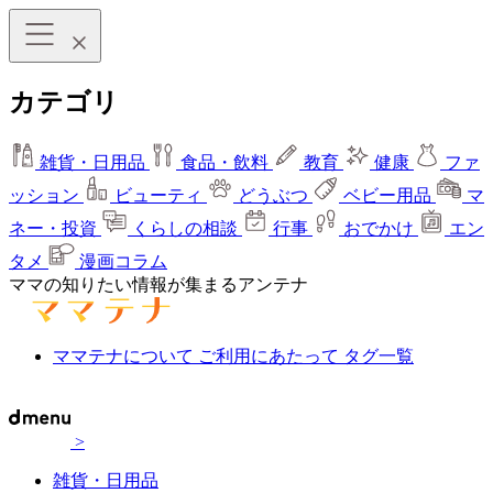
カテゴリ
雑貨・日用品
食品・飲料
教育
健康
ファ
ッション
ビューティ
どうぶつ
ベビー用品
マ
ネー・投資
くらしの相談
行事
おでかけ
エン
タメ
漫画コラム
ママの知りたい情報が集まるアンテナ
ママテナについて
ご利用にあたって
タグ一覧
>
雑貨・日用品