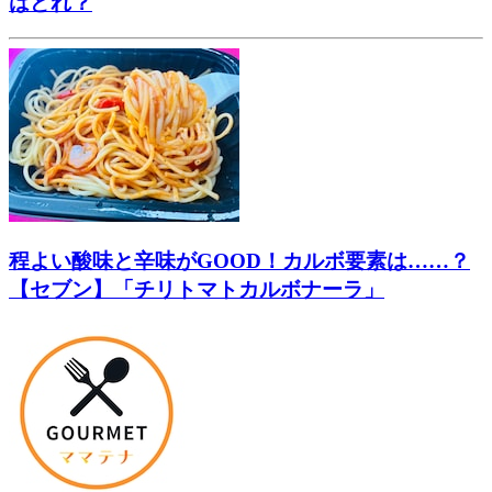
はどれ？
程よい酸味と辛味がGOOD！カルボ要素は……？
【セブン】「チリトマトカルボナーラ」