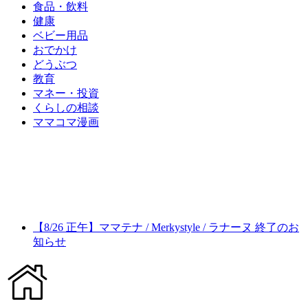
食品・飲料
健康
ベビー用品
おでかけ
どうぶつ
教育
マネー・投資
くらしの相談
ママコマ漫画
【8/26 正午】ママテナ / Merkystyle / ラナーヌ 終了のお
知らせ