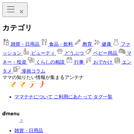
カテゴリ
雑貨・日用品
食品・飲料
教育
健康
ファ
ッション
ビューティ
どうぶつ
ベビー用品
マ
ネー・投資
くらしの相談
行事
おでかけ
エン
タメ
漫画コラム
ママの知りたい情報が集まるアンテナ
ママテナについて
ご利用にあたって
タグ一覧
>
雑貨・日用品