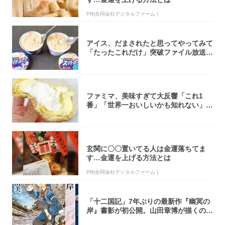
PR(合同会社デジタルファーム )
アイス、だまされたと思ってやってみて
「たったこれだけ」突破ファイル放送で
大注目！...
ファミマ、美味すぎて大反響「これ1
番」「世界一おいしいかも知れない」
「飲めそう」
玄関に〇〇置いてる人は金運落ちてま
す…金運を上げる方法とは
PR(合同会社デジタルファーム )
「十二国記」7年ぶりの最新作『幽冥の
岸』書影が初公開。山田章博が描くのは
謎めいた...