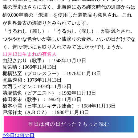
漆の歴史はさらに古く、北海道にある縄文時代の遺跡からは
約9,000年前の「朱漆」を使用した装飾品も発見され、これ
が世界最古の漆塗りとみられています。
「うるわし（麗し）」「うるおし（潤し）」が語源とされ、
つややかな色合いが美しい漆塗りの食器。ハレの日だけでな
く、普段使いにも取り入れてみてはいかがでしょうか。
11月13日生まれの有名人
由紀さおり（歌手）：1948年11月13日
見栄晴：1966年11月13日
棚橋弘至（プロレスラー）：1976年11月13日
眞島秀和：1976年11月13日
大西ライオン：1979年11月13日
清塚信也（ピアニスト）：1982年11月13日
倖田來未（歌手）：1982年11月13日
橋本小雪（日本エレキテル連合）：1984年11月13日
戸塚祥太（A.B.C-Z）：1986年11月13日
昨日は何の日だった？もっと読む
#
今日は何の日