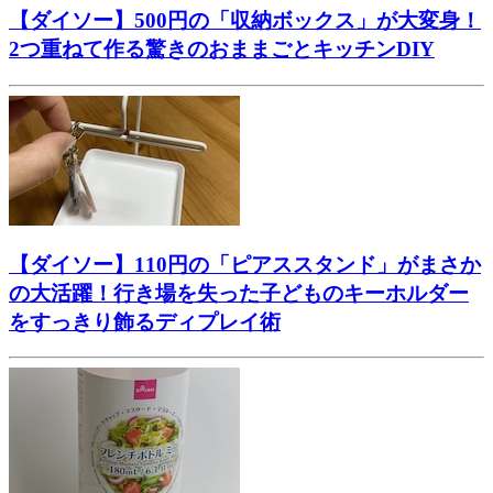
【ダイソー】500円の「収納ボックス」が大変身！
2つ重ねて作る驚きのおままごとキッチンDIY
【ダイソー】110円の「ピアススタンド」がまさか
の大活躍！行き場を失った子どものキーホルダー
をすっきり飾るディプレイ術