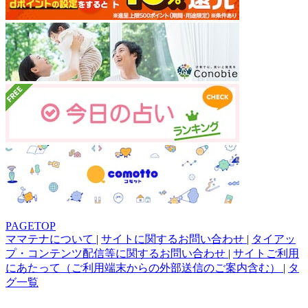
PAGETOP
ママテナについて
|
サイトに関するお問い合わせ
|
タイアッ
プ・コンテンツ配信等に関するお問い合わせ
|
サイトご利用
にあたって（ご利用端末からの外部送信のご案内含む）
|
タ
グ一覧