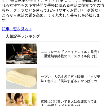
す。 毎日家事や子育て、そして仕事に忙しく、時間に追わ
れる女性でもスキマ時間で手軽に読める生活に役立つ旬の情
報を、グラフなどを使ってわかりやすくお届け♪ 身近なと
ころから生活の質を高め、より充実した暮らしを応援しま
す。
記事一覧を見る >
人気記事ランキング
ユニフレーム『ファイアレイル』発売！
二重遮熱板搭載のロースタイル向け低型
焚き火台
セブン、人気すぎて再々販売→「クソ美
味くね？」「美味すぎる」やっぱこのク
オリティ...
玄関に〇〇置いてる人は金運落ちてま
す…金運を上げる方法とは