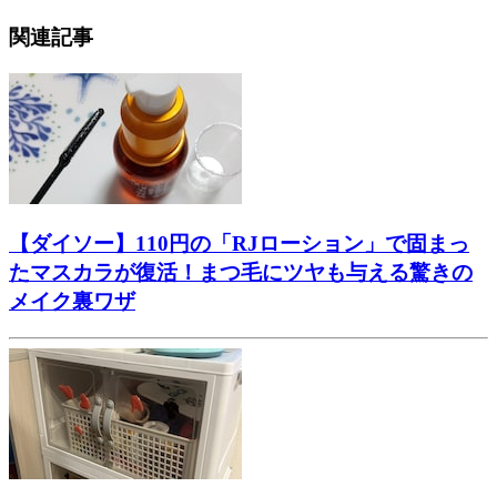
関連記事
【ダイソー】110円の「RJローション」で固まっ
たマスカラが復活！まつ毛にツヤも与える驚きの
メイク裏ワザ