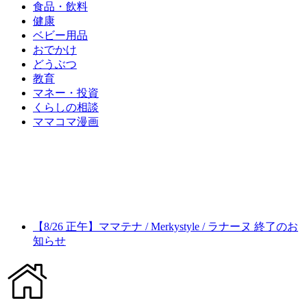
食品・飲料
健康
ベビー用品
おでかけ
どうぶつ
教育
マネー・投資
くらしの相談
ママコマ漫画
【8/26 正午】ママテナ / Merkystyle / ラナーヌ 終了のお
知らせ