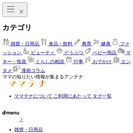
カテゴリ
雑貨・日用品
食品・飲料
教育
健康
ファ
ッション
ビューティ
どうぶつ
ベビー用品
マ
ネー・投資
くらしの相談
行事
おでかけ
エン
タメ
漫画コラム
ママの知りたい情報が集まるアンテナ
ママテナについて
ご利用にあたって
タグ一覧
>
雑貨・日用品