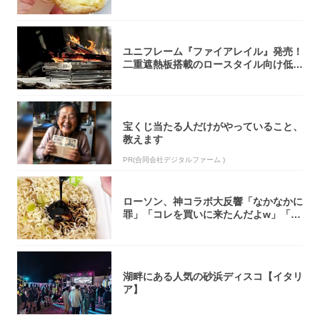
「飲めそう」
ユニフレーム『ファイアレイル』発売！
二重遮熱板搭載のロースタイル向け低型
焚き火台
宝くじ当たる人だけがやっていること、
教えます
PR(合同会社デジタルファーム )
ローソン、神コラボ大反響「なかなかに
罪」「コレを買いに来たんだよw」「３
件まわっ...
湖畔にある人気の砂浜ディスコ【イタリ
ア】