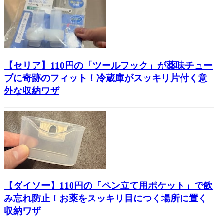
【セリア】110円の「ツールフック」が薬味チュー
ブに奇跡のフィット！冷蔵庫がスッキリ片付く意
外な収納ワザ
【ダイソー】110円の「ペン立て用ポケット」で飲
み忘れ防止！お薬をスッキリ目につく場所に置く
収納ワザ