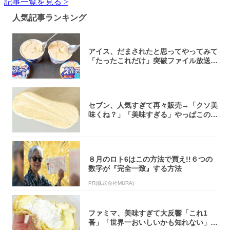
記事一覧を見る >
人気記事ランキング
アイス、だまされたと思ってやってみて
「たったこれだけ」突破ファイル放送で
大注目！...
セブン、人気すぎて再々販売→「クソ美
味くね？」「美味すぎる」やっぱこのク
オリティ...
８月のロト6はこの方法で買え!!６つの
数字が『完全一致』する方法
PR(株式会社MURA)
ファミマ、美味すぎて大反響「これ1
番」「世界一おいしいかも知れない」