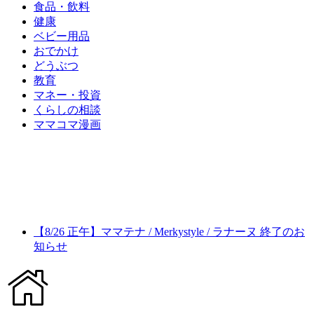
食品・飲料
健康
ベビー用品
おでかけ
どうぶつ
教育
マネー・投資
くらしの相談
ママコマ漫画
【8/26 正午】ママテナ / Merkystyle / ラナーヌ 終了のお
知らせ