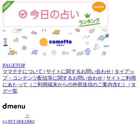
PAGETOP
ママテナについて
|
サイトに関するお問い合わせ
|
タイアッ
プ・コンテンツ配信等に関するお問い合わせ
|
サイトご利用
にあたって（ご利用端末からの外部送信のご案内含む）
|
タ
グ一覧
>
(c) NTT DOCOMO