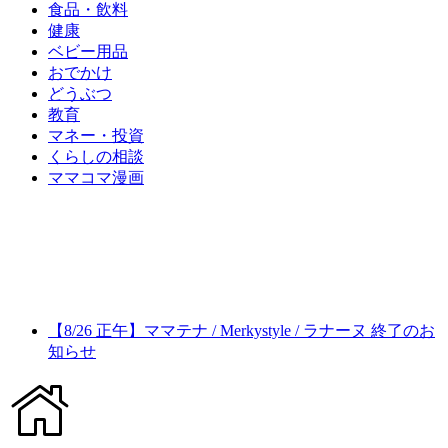
食品・飲料
健康
ベビー用品
おでかけ
どうぶつ
教育
マネー・投資
くらしの相談
ママコマ漫画
【8/26 正午】ママテナ / Merkystyle / ラナーヌ 終了のお
知らせ