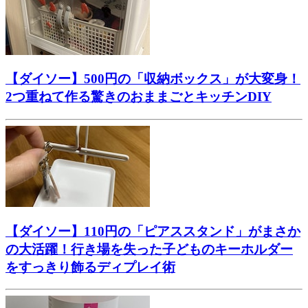
【ダイソー】500円の「収納ボックス」が大変身！
2つ重ねて作る驚きのおままごとキッチンDIY
【ダイソー】110円の「ピアススタンド」がまさか
の大活躍！行き場を失った子どものキーホルダー
をすっきり飾るディプレイ術