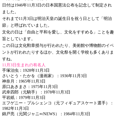
日付は1946年11月3日の日本国憲法公布を記念して制定され
ました。
それまで11月3日は明治天皇の誕生日を祝う日として「明治
節」と呼ばれていました。
文化の日は「自由と平和を愛し、文化をすすめる」ことを趣
旨としています。
この日は文化勲章授与が行われたり、美術館や博物館のイベ
ントが行われたりするほか、文化祭を開く学校も多くありま
すね。
11月3日生まれの有名人
手塚治虫：1928年11月3日
さいとう・たかを（漫画家）：1936年11月3日
神奈月：1965年11月3日
原口あきまさ：1975年11月3日
武幸四郎（元騎手）：1978年11月3日
平岩紙：1979年11月3日
エフゲニー・プルシェンコ（元フィギュアスケート選手）：
1982年11月3日
錦戸亮（元関ジャニ∞/NEWS）：1984年11月3日