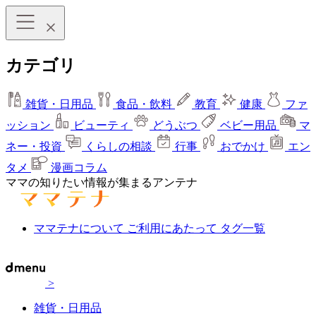
カテゴリ
雑貨・日用品
食品・飲料
教育
健康
ファ
ッション
ビューティ
どうぶつ
ベビー用品
マ
ネー・投資
くらしの相談
行事
おでかけ
エン
タメ
漫画コラム
ママの知りたい情報が集まるアンテナ
ママテナについて
ご利用にあたって
タグ一覧
>
雑貨・日用品