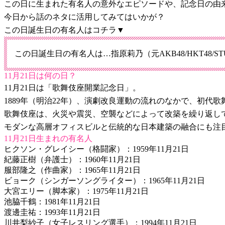
この日に生まれた有名人の意外なエピソードや、記念日の由
今日から話のネタに活用してみてはいかが？
この日誕生日の有名人はコチラ▼
この日誕生日の有名人は…指原莉乃（元AKB48/HKT48/STU
11月21日は何の日？
11月21日は「歌舞伎座開業記念日」。
1889年（明治22年）、演劇改良運動の流れのなかで、初代
歌舞伎座は、火災や震災、空襲などによって改築を繰り返し
モダンな高層オフィスビルと伝統的な日本建築の融合にも注
11月21日生まれの有名人
ヒクソン・グレイシー（格闘家）：1959年11月21日
紀藤正樹（弁護士）：1960年11月21日
服部隆之（作曲家）：1965年11月21日
ビョーク（シンガーソングライター）：1965年11月21日
大宮エリー（脚本家）：1975年11月21日
池脇千鶴：1981年11月21日
渡邊圭祐：1993年11月21日
川井梨紗子（女子レスリング選手）：1994年11月21日