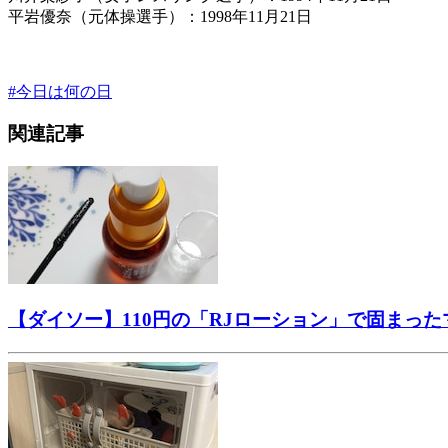
平岩優奈（元体操選手）：1998年11月21日
#
今日は何の日
関連記事
【ダイソー】110円の「RJローション」で固まっ