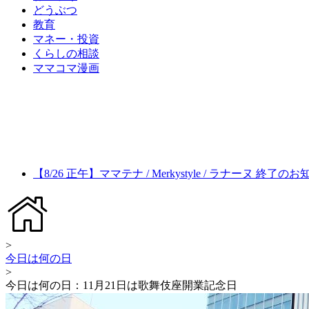
どうぶつ
教育
マネー・投資
くらしの相談
ママコマ漫画
【8/26 正午】ママテナ / Merkystyle / ラナーヌ 終了の
>
今日は何の日
>
今日は何の日：11月21日は歌舞伎座開業記念日