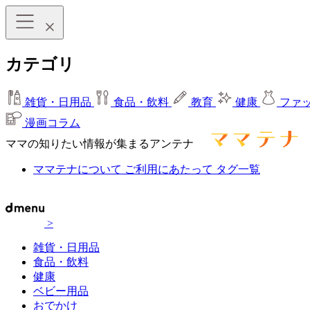
カテゴリ
雑貨・日用品
食品・飲料
教育
健康
ファ
漫画コラム
ママの知りたい情報が集まるアンテナ
ママテナについて
ご利用にあたって
タグ一覧
>
雑貨・日用品
食品・飲料
健康
ベビー用品
おでかけ