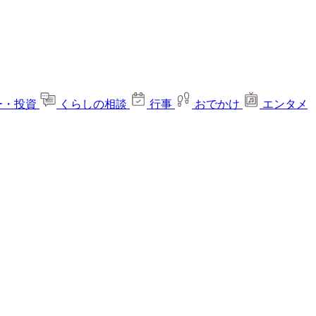
ー・投資
くらしの相談
行事
おでかけ
エンタメ