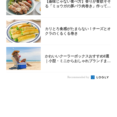
【薬味じゃない食べ方】香りが食欲そそ
る「ミョウガの豚バラ肉巻き」作ってみ
た！辛み...
カリとろ食感がたまらない！チーズとオ
クラのくるくる巻き
かわいいクーラーボックスおすすめ8選
｜小型・ミニからおしゃれブランドまで
【202...
Recommended by