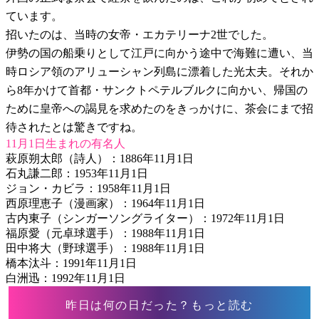
ています。
招いたのは、当時の女帝・エカテリーナ2世でした。
伊勢の国の船乗りとして江戸に向かう途中で海難に遭い、当
時ロシア領のアリューシャン列島に漂着した光太夫。それか
ら8年かけて首都・サンクトペテルブルクに向かい、帰国の
ために皇帝への謁見を求めたのをきっかけに、茶会にまで招
待されたとは驚きですね。
11月1日生まれの有名人
萩原朔太郎（詩人）：1886年11月1日
石丸謙二郎：1953年11月1日
ジョン・カビラ：1958年11月1日
西原理恵子（漫画家）：1964年11月1日
古内東子（シンガーソングライター）：1972年11月1日
福原愛（元卓球選手）：1988年11月1日
田中将大（野球選手）：1988年11月1日
橋本汰斗：1991年11月1日
白洲迅：1992年11月1日
昨日は何の日だった？もっと読む