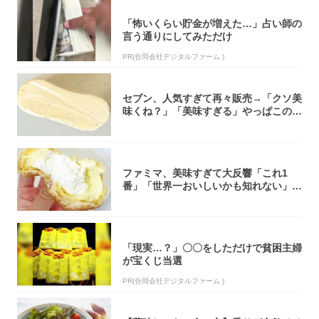
「怖いくらい貯金が増えた…」占い師の
言う通りにしてみただけ
PR(合同会社デジタルファーム )
セブン、人気すぎて再々販売→「クソ美
味くね？」「美味すぎる」やっぱこのク
オリティ...
ファミマ、美味すぎて大反響「これ1
番」「世界一おいしいかも知れない」
「飲めそう」
「現実…？」〇〇をしただけで貧困主婦
が宝くじ当選
PR(合同会社デジタルファーム )