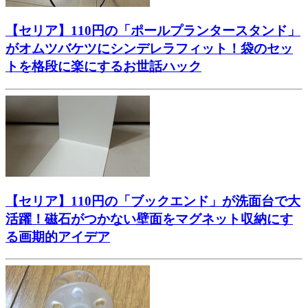
【セリア】110円の「ポールプランタースタンド」
がオムツバケツにシンデレラフィット！袋のセッ
トを格段に楽にするお世話ハック
【セリア】110円の「ブックエンド」が洗面台で大
活躍！磁石がつかない壁面をマグネット収納にす
る画期的アイデア