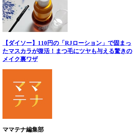
【ダイソー】110円の「RJローション」で固まっ
たマスカラが復活！まつ毛にツヤも与える驚きの
メイク裏ワザ
ママテナ編集部