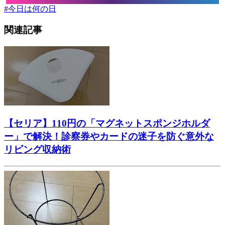
#
今日は何の日
関連記事
【セリア】110円の「マグネットスポンジホルダ
ー」で解決！診察券やカードの迷子を防ぐ意外な
リビング収納術