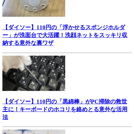
【ダイソー】110円の「浮かせるスポンジホルダ
ー」が洗面台で大活躍！洗顔ネットをスッキリ収
納する意外な裏ワザ
【ダイソー】110円の「黒綿棒」がPC掃除の救世
主に！キーボードのホコリを絡めとる意外な活用
法