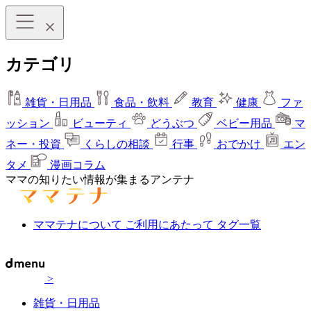
カテゴリ
雑貨・日用品
食品・飲料
教育
健康
ファ
ッション
ビューティ
どうぶつ
ベビー用品
マ
ネー・投資
くらしの相談
行事
おでかけ
エン
タメ
漫画コラム
ママの知りたい情報が集まるアンテナ
ママテナについて
ご利用にあたって
タグ一覧
>
雑貨・日用品