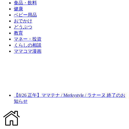
食品・飲料
健康
ベビー用品
おでかけ
どうぶつ
教育
マネー・投資
くらしの相談
ママコマ漫画
【8/26 正午】ママテナ / Merkystyle / ラナーヌ 終了のお
知らせ