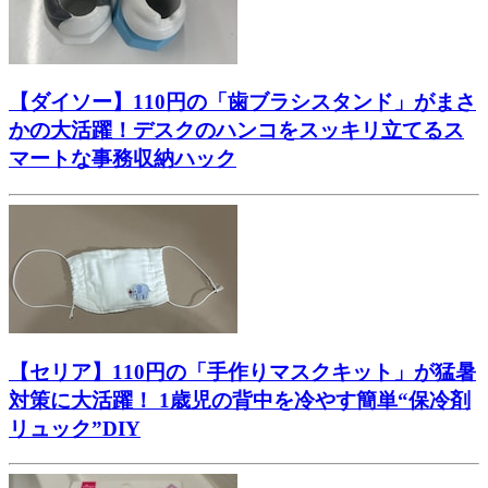
【ダイソー】110円の「歯ブラシスタンド」がまさ
かの大活躍！デスクのハンコをスッキリ立てるス
マートな事務収納ハック
【セリア】110円の「手作りマスクキット」が猛暑
対策に大活躍！ 1歳児の背中を冷やす簡単“保冷剤
リュック”DIY