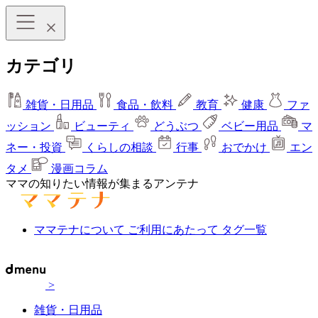
カテゴリ
雑貨・日用品
食品・飲料
教育
健康
ファ
ッション
ビューティ
どうぶつ
ベビー用品
マ
ネー・投資
くらしの相談
行事
おでかけ
エン
タメ
漫画コラム
ママの知りたい情報が集まるアンテナ
ママテナについて
ご利用にあたって
タグ一覧
>
雑貨・日用品