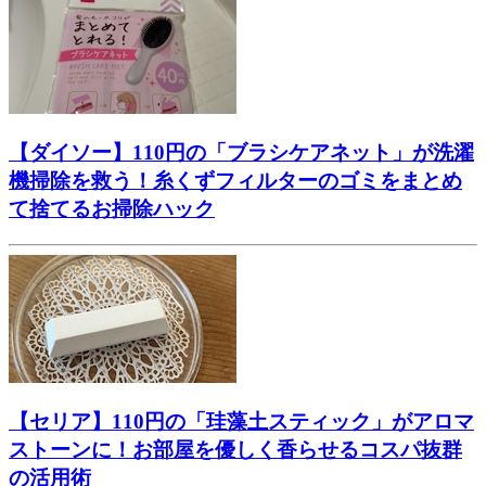
【ダイソー】110円の「ブラシケアネット」が洗濯
機掃除を救う！糸くずフィルターのゴミをまとめ
て捨てるお掃除ハック
【セリア】110円の「珪藻土スティック」がアロマ
ストーンに！お部屋を優しく香らせるコスパ抜群
の活用術