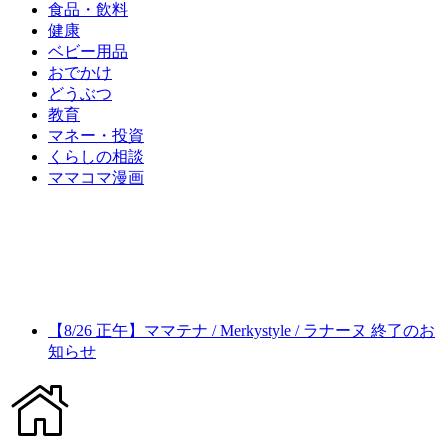
食品・飲料
健康
ベビー用品
おでかけ
どうぶつ
教育
マネー・投資
くらしの相談
ママコマ漫画
【8/26 正午】ママテナ / Merkystyle / ラナーヌ 終了のお
知らせ