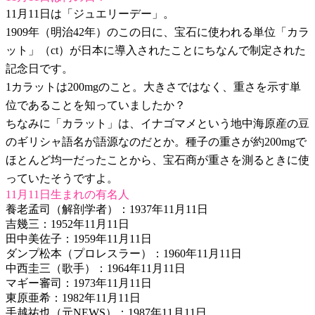
11月11日は「ジュエリーデー」。
1909年（明治42年）のこの日に、宝石に使われる単位「カラ
ット」（ct）が日本に導入されたことにちなんで制定された
記念日です。
1カラットは200mgのこと。大きさではなく、重さを示す単
位であることを知っていましたか？
ちなみに「カラット」は、イナゴマメという地中海原産の豆
のギリシャ語名が語源なのだとか。種子の重さが約200mgで
ほとんど均一だったことから、宝石商が重さを測るときに使
っていたそうですよ。
11月11日生まれの有名人
養老孟司（解剖学者）：1937年11月11日
吉幾三：1952年11月11日
田中美佐子：1959年11月11日
ダンプ松本（プロレスラー）：1960年11月11日
中西圭三（歌手）：1964年11月11日
マギー審司：1973年11月11日
東原亜希：1982年11月11日
手越祐也（元NEWS）：1987年11月11日