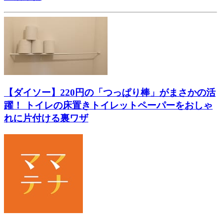
【ダイソー】220円の「つっぱり棒」がまさかの活
躍！ トイレの床置きトイレットペーパーをおしゃ
れに片付ける裏ワザ