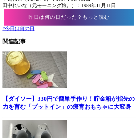
田中れいな（元モーニング娘。）：1989年11月11日
昨日は何の日だった？もっと読む
#
今日は何の日
関連記事
【ダイソー】330円で簡単手作り！貯金箱が指先の
力を育む「プットイン」の療育おもちゃに大変身