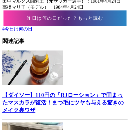
田中マルクス闘莉王（元サッカー選手）：1981年4月24日
高橋マリ子（モデル）：1984年4月24日
昨日は何の日だった？もっと読む
#
今日は何の日
関連記事
【ダイソー】110円の「RJローション」で固まっ
たマスカラが復活！まつ毛にツヤも与える驚きの
メイク裏ワザ