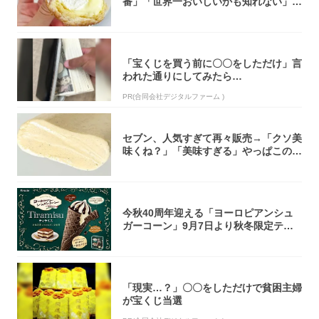
番」「世界一おいしいかも知れない」
「飲めそう」
「宝くじを買う前に〇〇をしただけ」言
われた通りにしてみたら…
PR(合同会社デジタルファーム )
セブン、人気すぎて再々販売→「クソ美
味くね？」「美味すぎる」やっぱこのク
オリティ...
今秋40周年迎える「ヨーロピアンシュ
ガーコーン」9月7日より秋冬限定ティ
ラミス味...
「現実…？」〇〇をしただけで貧困主婦
が宝くじ当選