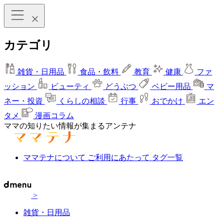
カテゴリ
雑貨・日用品
食品・飲料
教育
健康
ファ
ッション
ビューティ
どうぶつ
ベビー用品
マ
ネー・投資
くらしの相談
行事
おでかけ
エン
タメ
漫画コラム
ママの知りたい情報が集まるアンテナ
ママテナについて
ご利用にあたって
タグ一覧
>
雑貨・日用品