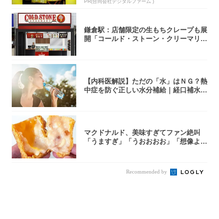
PR(合同会社デジタルファーム )
鎌倉駅：店舗限定の生もちクレープも展
開「コールド・ストーン・クリーマリ
ー」新店舗...
【内科医解説】ただの「水」はＮＧ？熱
中症を防ぐ正しい水分補給｜経口補水
液・スポド...
マクドナルド、美味すぎてファン絶叫
「うますぎ」「うおおおお」「想像より
全然美味か...
Recommended by