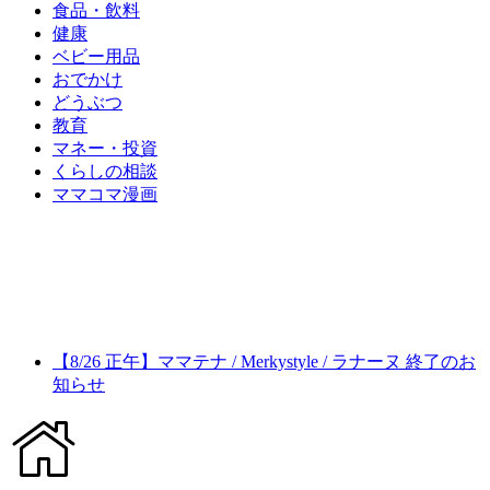
食品・飲料
健康
ベビー用品
おでかけ
どうぶつ
教育
マネー・投資
くらしの相談
ママコマ漫画
【8/26 正午】ママテナ / Merkystyle / ラナーヌ 終了のお
知らせ