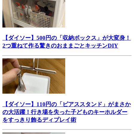
【ダイソー】500円の「収納ボックス」が大変身！
2つ重ねて作る驚きのおままごとキッチンDIY
【ダイソー】110円の「ピアススタンド」がまさか
の大活躍！行き場を失った子どものキーホルダー
をすっきり飾るディプレイ術