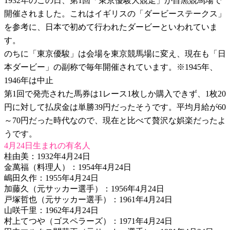
1932年のこの日、第1回「東京優駿大競走」が目黒競馬場で
開催されました。これはイギリスの「ダービーステークス」
を参考に、日本で初めて行われたダービーといわれていま
す。
のちに「東京優駿」は会場を東京競馬場に変え、現在も「日
本ダービー」の副称で毎年開催されています。※1945年、
1946年は中止
第1回で発売された馬券は1レース1枚しか購入できず、1枚20
円に対して払戻金は単勝39円だったそうです。平均月給が60
～70円だった時代なので、現在と比べて贅沢な娯楽だったよ
うです。
4月24日生まれの有名人
桂由美：1932年4月24日
金萬福（料理人）：1954年4月24日
嶋田久作：1955年4月24日
加藤久（元サッカー選手）：1956年4月24日
戸塚哲也（元サッカー選手）：1961年4月24日
山咲千里：1962年4月24日
村上てつや（ゴスペラーズ）：1971年4月24日