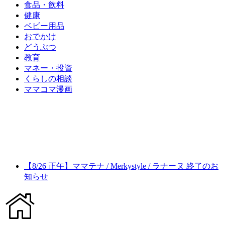
食品・飲料
健康
ベビー用品
おでかけ
どうぶつ
教育
マネー・投資
くらしの相談
ママコマ漫画
【8/26 正午】ママテナ / Merkystyle / ラナーヌ 終了のお
知らせ