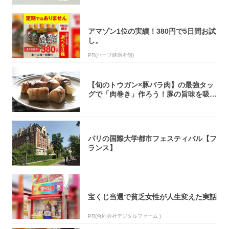
アマゾン1位の実績！380円で5日間お試
し。
PR(ハーブ健康本舗)
【旬のトウガン×豚バラ肉】の最強タッ
グで「肉巻き」作ろう！豚の旨味を吸い
尽くした...
パリの国際大学都市フェスティバル【フ
ランス】
宝くじ当選で貧乏女性が人生変えた実話
PR(合同会社デジタルファーム )