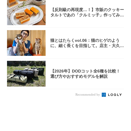
【反則級の再現度…！】市販のクッキー
タルトであの「クルミッ子」作ってみ
た！濃厚キ...
猫とはたらくvol.06：猫のヒゲのよう
に、細く長くを目指して。店主・大久保
京さ...
【2026年】DODコット全6種を比較！
選び方やおすすめモデルを解説
Recommended by