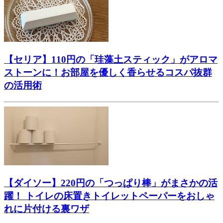
【セリア】110円の「珪藻土スティック」がアロマ
ストーンに！お部屋を優しく香らせるコスパ抜群
の活用術
【ダイソー】220円の「つっぱり棒」がまさかの活
躍！ トイレの床置きトイレットペーパーをおしゃ
れに片付ける裏ワザ