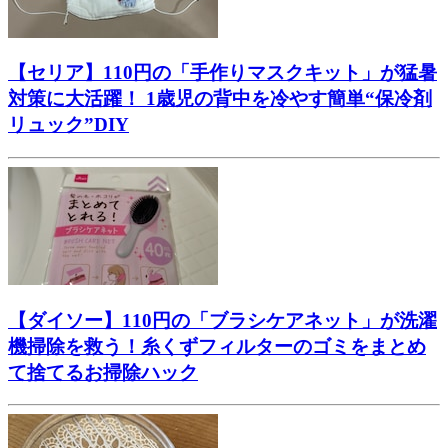
【セリア】110円の「手作りマスクキット」が猛暑
対策に大活躍！ 1歳児の背中を冷やす簡単“保冷剤
リュック”DIY
【ダイソー】110円の「ブラシケアネット」が洗濯
機掃除を救う！糸くずフィルターのゴミをまとめ
て捨てるお掃除ハック