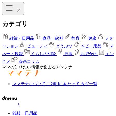
カテゴリ
雑貨・日用品
食品・飲料
教育
健康
ファ
ッション
ビューティ
どうぶつ
ベビー用品
マ
ネー・投資
くらしの相談
行事
おでかけ
エン
タメ
漫画コラム
ママの知りたい情報が集まるアンテナ
ママテナについて
ご利用にあたって
タグ一覧
>
雑貨・日用品