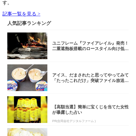
す。
記事一覧を見る >
人気記事ランキング
ユニフレーム『ファイアレイル』発売！
二重遮熱板搭載のロースタイル向け低型
焚き火台
アイス、だまされたと思ってやってみて
「たったこれだけ」突破ファイル放送で
大注目！...
【高額当選】簡単に宝くじを当てた女性
が暴露した占い
PR(合同会社デジタルファーム )