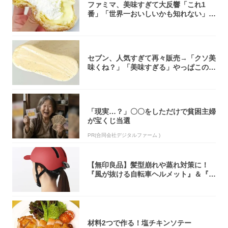
ファミマ、美味すぎて大反響「これ1
番」「世界一おいしいかも知れない」
「飲めそう」
セブン、人気すぎて再々販売→「クソ美
味くね？」「美味すぎる」やっぱこのク
オリティ...
「現実…？」〇〇をしただけで貧困主婦
が宝くじ当選
PR(合同会社デジタルファーム )
【無印良品】髪型崩れや蒸れ対策に！
『風が抜ける自転車ヘルメット』＆『2
0型自転車...
材料2つで作る！塩チキンソテー