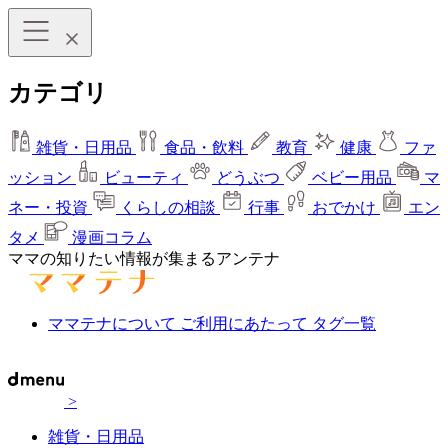
カテゴリ
雑貨・日用品
食品・飲料
教育
健康
ファ
ッション
ビューティ
どうぶつ
ベビー用品
マ
ネー・投資
くらしの相談
行事
おでかけ
エン
タメ
漫画コラム
ママの知りたい情報が集まるアンテナ
ママテナについて
ご利用にあたって
タグ一覧
>
雑貨・日用品