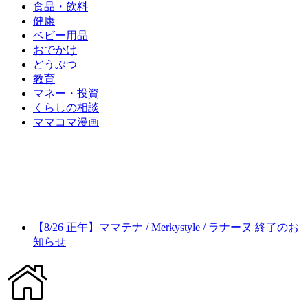
食品・飲料
健康
ベビー用品
おでかけ
どうぶつ
教育
マネー・投資
くらしの相談
ママコマ漫画
【8/26 正午】ママテナ / Merkystyle / ラナーヌ 終了のお
知らせ