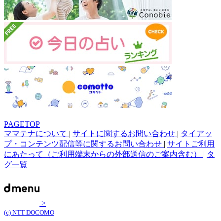
PAGETOP
ママテナについて
|
サイトに関するお問い合わせ
|
タイアッ
プ・コンテンツ配信等に関するお問い合わせ
|
サイトご利用
にあたって（ご利用端末からの外部送信のご案内含む）
|
タ
グ一覧
>
(c) NTT DOCOMO