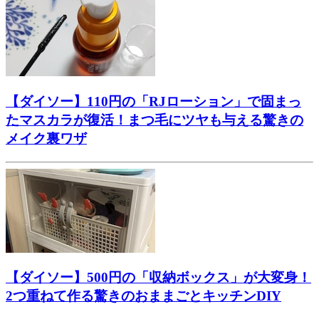
【ダイソー】110円の「RJローション」で固まっ
たマスカラが復活！まつ毛にツヤも与える驚きの
メイク裏ワザ
【ダイソー】500円の「収納ボックス」が大変身！
2つ重ねて作る驚きのおままごとキッチンDIY