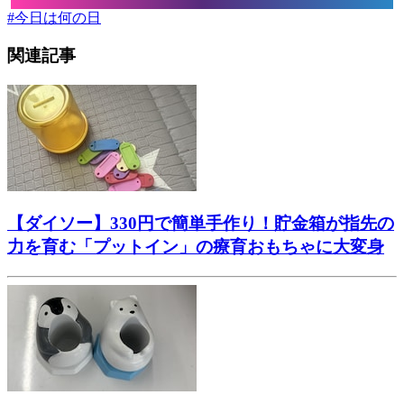
#
今日は何の日
関連記事
【ダイソー】330円で簡単手作り！貯金箱が指先の
力を育む「プットイン」の療育おもちゃに大変身