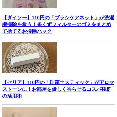
【ダイソー】110円の「ブラシケアネット」が洗濯
機掃除を救う！糸くずフィルターのゴミをまとめ
て捨てるお掃除ハック
【セリア】110円の「珪藻土スティック」がアロマ
ストーンに！お部屋を優しく香らせるコスパ抜群
の活用術