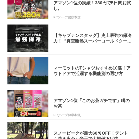
アマゾン1位の実績！380円で5日間お試
し。
PR(ハーブ健康本舗)
【キャプテンスタッグ】史上最強の保冷
力！『真空断熱スーパーコールドクーラ
ーボック...
マーモットのTシャツおすすめ10選！ア
ウトドアで活躍する機能別の選び方
アマゾン1位「このお茶ガチです」噂の
お茶
PR(ハーブ健康本舗)
スノーピークが最大60％OFF！テント
も焚き火台も楽天で大幅値下げ中