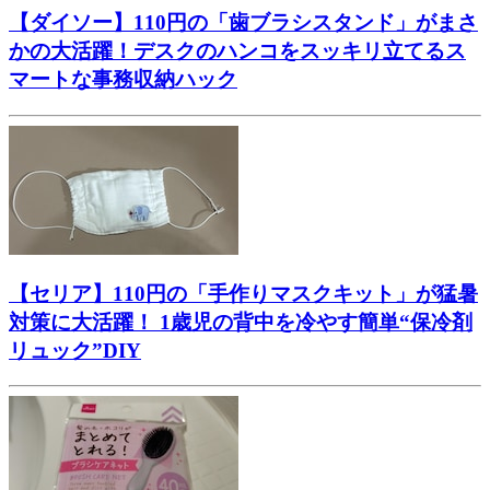
【ダイソー】110円の「歯ブラシスタンド」がまさ
かの大活躍！デスクのハンコをスッキリ立てるス
マートな事務収納ハック
【セリア】110円の「手作りマスクキット」が猛暑
対策に大活躍！ 1歳児の背中を冷やす簡単“保冷剤
リュック”DIY