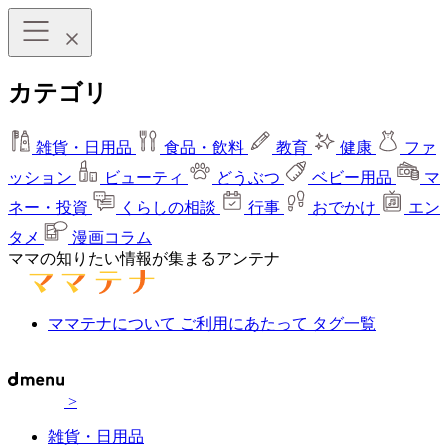
カテゴリ
雑貨・日用品
食品・飲料
教育
健康
ファ
ッション
ビューティ
どうぶつ
ベビー用品
マ
ネー・投資
くらしの相談
行事
おでかけ
エン
タメ
漫画コラム
ママの知りたい情報が集まるアンテナ
ママテナについて
ご利用にあたって
タグ一覧
>
雑貨・日用品