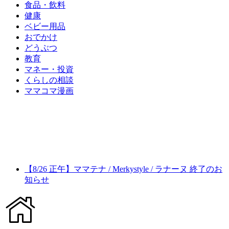
食品・飲料
健康
ベビー用品
おでかけ
どうぶつ
教育
マネー・投資
くらしの相談
ママコマ漫画
【8/26 正午】ママテナ / Merkystyle / ラナーヌ 終了のお
知らせ