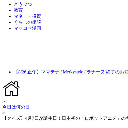
どうぶつ
教育
マネー・投資
くらしの相談
ママコマ漫画
【8/26 正午】ママテナ / Merkystyle / ラナーヌ 終了の
>
今日は何の日
>
【クイズ】4月7日が誕生日！日本初の「ロボットアニメ」の