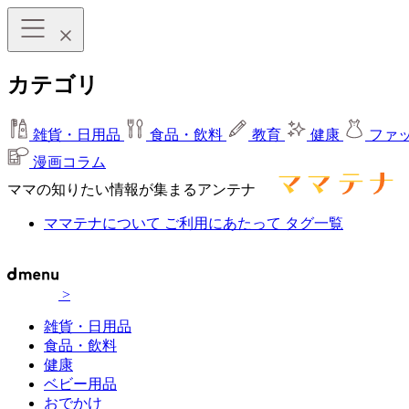
カテゴリ
雑貨・日用品
食品・飲料
教育
健康
ファ
漫画コラム
ママの知りたい情報が集まるアンテナ
ママテナについて
ご利用にあたって
タグ一覧
>
雑貨・日用品
食品・飲料
健康
ベビー用品
おでかけ