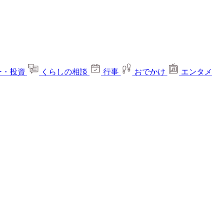
ー・投資
くらしの相談
行事
おでかけ
エンタメ