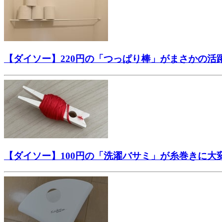
【ダイソー】220円の「つっぱり棒」がまさかの活
【ダイソー】100円の「洗濯バサミ」が糸巻きに