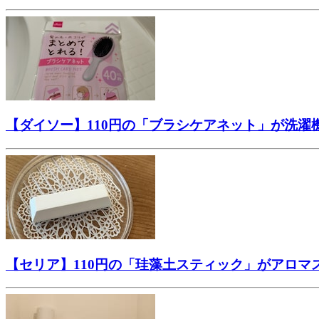
【ダイソー】110円の「ブラシケアネット」が洗
【セリア】110円の「珪藻土スティック」がアロ