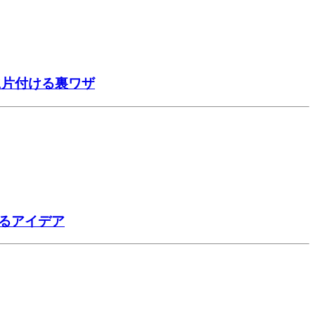
に片付ける裏ワザ
るアイデア