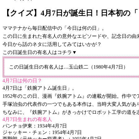
【クイズ】4月7日が誕生日！日本初の
ママテナから毎日配信中の「今日は何の日」。
この日に生まれた有名人の意外なエピソードや、記念日の由
今日から話のネタに活用してみてはいかが？
この日誕生日の有名人はコチラ▼
この日誕生日の有名人は…玉山鉄二（1980年4月7日）
4月7日は何の日？
4月7日は「鉄腕アトム誕生日」。
1952年のこの日、漫画『鉄腕アトム』の連載が開始。作中でア
手塚治虫の代表作の一つでもある本作は、当時大変人気があ
ちなみに、『鉄腕アトム』がきっかけでロボット工学の道を
4月7日生まれの有名人
パンチョ伊東：1934年4月7日
ジャッキー・チェン：1954年4月7日
西野朗（元サッカー指導者）：1955年4月7日