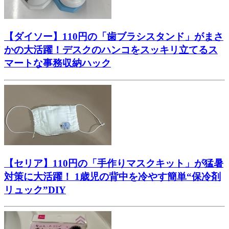
【ダイソー】110円の「歯ブラシスタンド」がまさ
かの大活躍！デスクのハンコをスッキリ立てるス
マートな事務収納ハック
【セリア】110円の「手作りマスクキット」が猛暑
対策に大活躍！ 1歳児の背中を冷やす簡単“保冷剤
リュック”DIY