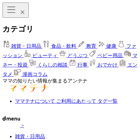
カテゴリ
雑貨・日用品
食品・飲料
教育
健康
ファ
ッション
ビューティ
どうぶつ
ベビー用品
マ
ネー・投資
くらしの相談
行事
おでかけ
エン
タメ
漫画コラム
ママの知りたい情報が集まるアンテナ
ママテナについて
ご利用にあたって
タグ一覧
>
雑貨・日用品