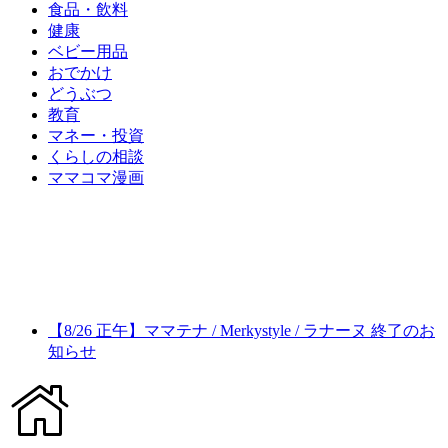
食品・飲料
健康
ベビー用品
おでかけ
どうぶつ
教育
マネー・投資
くらしの相談
ママコマ漫画
【8/26 正午】ママテナ / Merkystyle / ラナーヌ 終了のお
知らせ