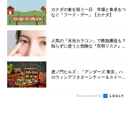
カナダの食を祝う一日 市場と食卓をつ
なぐ「フード・デー」【カナダ】
人気の「水光カラコン」で救急搬送も？
知らずに使うと危険な『失明リスク』と
医師が教...
虎ノ門ヒルズ：「アンダーズ 東京」ハ
ロウィンアフタヌーンティー＆スイーツ
コレクシ...
Recommended by