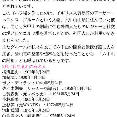
とされています。
このゴルフ場を作ったのは、イギリス人貿易商のアーサー・
ヘスケス・グルームという人物。六甲山山頂に住んでいた彼
は、同じく六甲山の別荘に住む外国人たちのレジャーと社交
の場としてゴルフ場を造営したため、外国人しか利用ができ
ませんでした。
またグルームは私財を投じて六甲山の開発と景観保護に力を
注ぎ、登山道の整備や植林などを行ったことから、「六甲山
の開祖」とも呼ばれているそうです。
5月24日生まれの有名人
横溝正史：1902年5月24日
加藤武：1929年5月24日
ボブ・ディラン：1941年5月24日
佐々木則夫（サッカー指導者）：1958年5月24日
古賀森男（元レベッカ）：1961年5月24日
小林聡美：1965年5月24日
上杉昇（元WANDS）：1972年5月24日
河相我聞：1975年5月24日
白鳥雪之丞（氣志團）：1976年5月24日