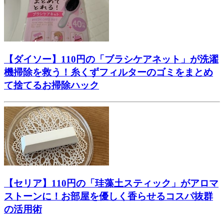
【ダイソー】110円の「ブラシケアネット」が洗濯
機掃除を救う！糸くずフィルターのゴミをまとめ
て捨てるお掃除ハック
【セリア】110円の「珪藻土スティック」がアロマ
ストーンに！お部屋を優しく香らせるコスパ抜群
の活用術