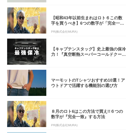
【昭和43年以前生まれはロト６この数
字を買うべき】6つの数字が「完全一
致」する方...
PR(株式会社MURA)
【キャプテンスタッグ】史上最強の保冷
力！『真空断熱スーパーコールドクーラ
ーボック...
マーモットのTシャツおすすめ10選！ア
ウトドアで活躍する機能別の選び方
８月のロト6はこの方法で買え!!６つの
数字が『完全一致』する方法
PR(株式会社MURA)