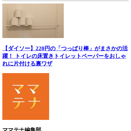
【ダイソー】220円の「つっぱり棒」がまさかの活
躍！ トイレの床置きトイレットペーパーをおしゃ
れに片付ける裏ワザ
ママテナ編集部