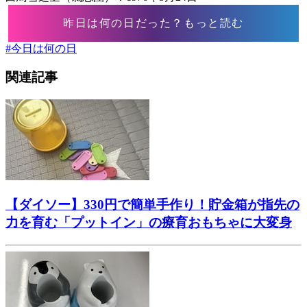
昨日は何の日だった？もっと読む
#
今日は何の日
関連記事
【ダイソー】330円で簡単手作り！貯金箱が指先の
力を育む「プットイン」の療育おもちゃに大変身