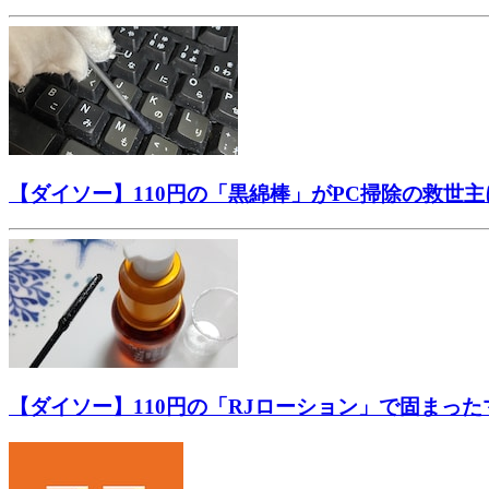
【ダイソー】110円の「黒綿棒」がPC掃除の救世
【ダイソー】110円の「RJローション」で固まっ