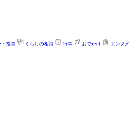
ー・投資
くらしの相談
行事
おでかけ
エンタメ