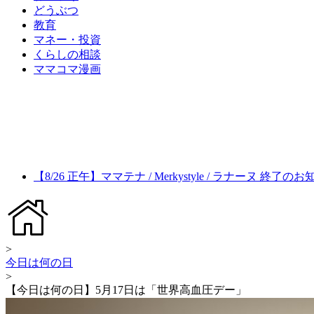
どうぶつ
教育
マネー・投資
くらしの相談
ママコマ漫画
【8/26 正午】ママテナ / Merkystyle / ラナーヌ 終了の
>
今日は何の日
>
【今日は何の日】5月17日は「世界高血圧デー」