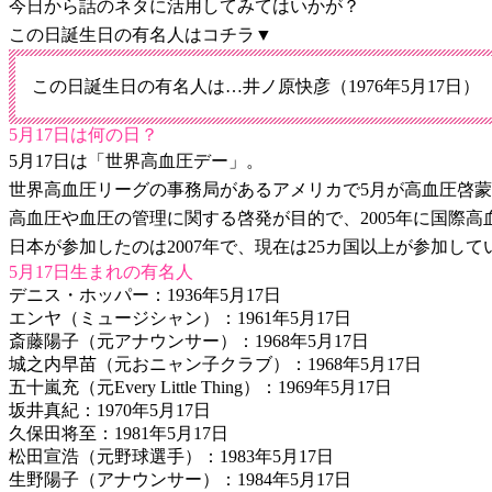
今日から話のネタに活用してみてはいかが？
この日誕生日の有名人はコチラ▼
この日誕生日の有名人は…井ノ原快彦（1976年5月17日）
5月17日は何の日？
5月17日は「世界高血圧デー」。
世界高血圧リーグの事務局があるアメリカで5月が高血圧啓蒙
高血圧や血圧の管理に関する啓発が目的で、2005年に国際
日本が参加したのは2007年で、現在は25カ国以上が参加して
5月17日生まれの有名人
デニス・ホッパー：1936年5月17日
エンヤ（ミュージシャン）：1961年5月17日
斎藤陽子（元アナウンサー）：1968年5月17日
城之内早苗（元おニャン子クラブ）：1968年5月17日
五十嵐充（元Every Little Thing）：1969年5月17日
坂井真紀：1970年5月17日
久保田将至：1981年5月17日
松田宣浩（元野球選手）：1983年5月17日
生野陽子（アナウンサー）：1984年5月17日