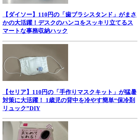
【ダイソー】110円の「歯ブラシスタンド」がまさ
かの大活躍！デスクのハンコをスッキリ立てるス
マートな事務収納ハック
【セリア】110円の「手作りマスクキット」が猛暑
対策に大活躍！ 1歳児の背中を冷やす簡単“保冷剤
リュック”DIY