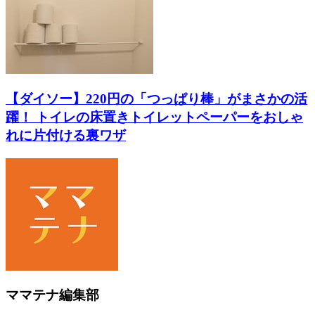
【ダイソー】220円の「つっぱり棒」がまさかの活
躍！ トイレの床置きトイレットペーパーをおしゃ
れに片付ける裏ワザ
ママテナ編集部