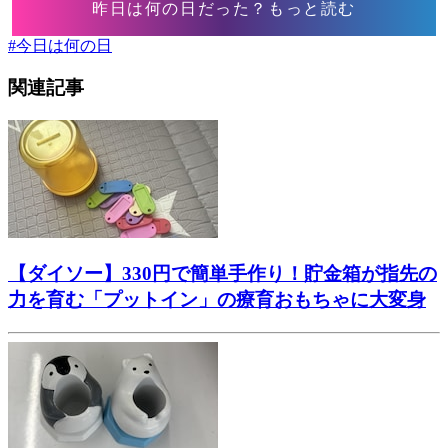
昨日は何の日だった？もっと読む
#
今日は何の日
関連記事
【ダイソー】330円で簡単手作り！貯金箱が指先の
力を育む「プットイン」の療育おもちゃに大変身