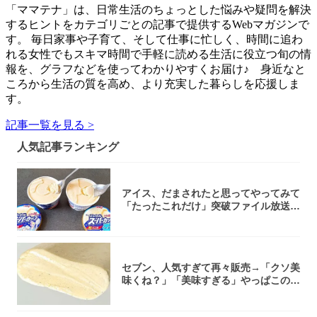
「ママテナ」は、日常生活のちょっとした悩みや疑問を解決
するヒントをカテゴリごとの記事で提供するWebマガジンで
す。 毎日家事や子育て、そして仕事に忙しく、時間に追わ
れる女性でもスキマ時間で手軽に読める生活に役立つ旬の情
報を、グラフなどを使ってわかりやすくお届け♪ 身近なと
ころから生活の質を高め、より充実した暮らしを応援しま
す。
記事一覧を見る >
人気記事ランキング
アイス、だまされたと思ってやってみて
「たったこれだけ」突破ファイル放送で
大注目！...
セブン、人気すぎて再々販売→「クソ美
味くね？」「美味すぎる」やっぱこのク
オリティ...