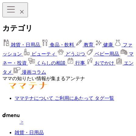
カテゴリ
雑貨・日用品
食品・飲料
教育
健康
ファ
ッション
ビューティ
どうぶつ
ベビー用品
マ
ネー・投資
くらしの相談
行事
おでかけ
エン
タメ
漫画コラム
ママの知りたい情報が集まるアンテナ
ママテナについて
ご利用にあたって
タグ一覧
>
雑貨・日用品