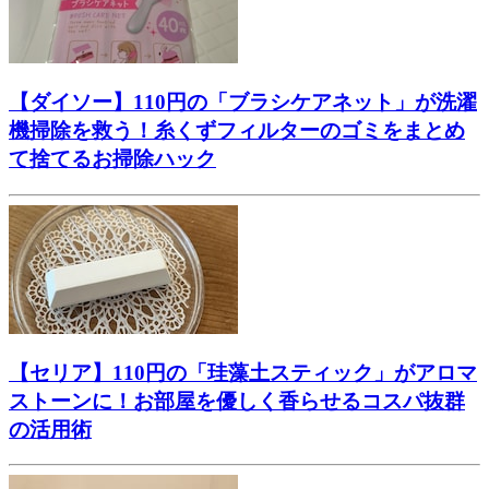
【ダイソー】110円の「ブラシケアネット」が洗濯
機掃除を救う！糸くずフィルターのゴミをまとめ
て捨てるお掃除ハック
【セリア】110円の「珪藻土スティック」がアロマ
ストーンに！お部屋を優しく香らせるコスパ抜群
の活用術