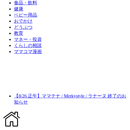
食品・飲料
健康
ベビー用品
おでかけ
どうぶつ
教育
マネー・投資
くらしの相談
ママコマ漫画
【8/26 正午】ママテナ / Merkystyle / ラナーヌ 終了のお
知らせ