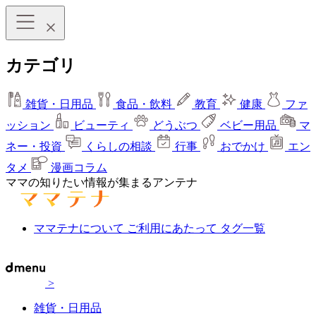
カテゴリ
雑貨・日用品
食品・飲料
教育
健康
ファ
ッション
ビューティ
どうぶつ
ベビー用品
マ
ネー・投資
くらしの相談
行事
おでかけ
エン
タメ
漫画コラム
ママの知りたい情報が集まるアンテナ
ママテナについて
ご利用にあたって
タグ一覧
>
雑貨・日用品