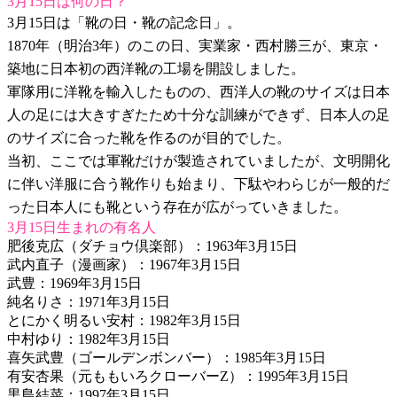
3月15日は何の日？
3月15日は「靴の日・靴の記念日」。
1870年（明治3年）のこの日、実業家・西村勝三が、東京・
築地に日本初の西洋靴の工場を開設しました。
軍隊用に洋靴を輸入したものの、西洋人の靴のサイズは日本
人の足には大きすぎたため十分な訓練ができず、日本人の足
のサイズに合った靴を作るのが目的でした。
当初、ここでは軍靴だけが製造されていましたが、文明開化
に伴い洋服に合う靴作りも始まり、下駄やわらじが一般的だ
った日本人にも靴という存在が広がっていきました。
3月15日生まれの有名人
肥後克広（ダチョウ倶楽部）：1963年3月15日
武内直子（漫画家）：1967年3月15日
武豊：1969年3月15日
純名りさ：1971年3月15日
とにかく明るい安村：1982年3月15日
中村ゆり：1982年3月15日
喜矢武豊（ゴールデンボンバー）：1985年3月15日
有安杏果（元ももいろクローバーZ）：1995年3月15日
黒島結菜：1997年3月15日