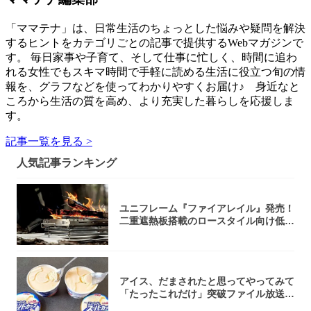
「ママテナ」は、日常生活のちょっとした悩みや疑問を解決
するヒントをカテゴリごとの記事で提供するWebマガジンで
す。 毎日家事や子育て、そして仕事に忙しく、時間に追わ
れる女性でもスキマ時間で手軽に読める生活に役立つ旬の情
報を、グラフなどを使ってわかりやすくお届け♪ 身近なと
ころから生活の質を高め、より充実した暮らしを応援しま
す。
記事一覧を見る >
人気記事ランキング
ユニフレーム『ファイアレイル』発売！
二重遮熱板搭載のロースタイル向け低型
焚き火台
アイス、だまされたと思ってやってみて
「たったこれだけ」突破ファイル放送で
大注目！...