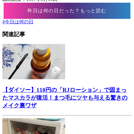
昨日は何の日だった？もっと読む
#
今日は何の日
関連記事
【ダイソー】110円の「RJローション」で固まっ
たマスカラが復活！まつ毛にツヤも与える驚きの
メイク裏ワザ