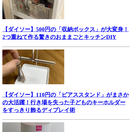
【ダイソー】500円の「収納ボックス」が大変身！
2つ重ねて作る驚きのおままごとキッチンDIY
【ダイソー】110円の「ピアススタンド」がまさか
の大活躍！行き場を失った子どものキーホルダー
をすっきり飾るディプレイ術