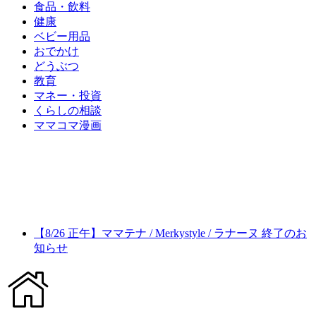
食品・飲料
健康
ベビー用品
おでかけ
どうぶつ
教育
マネー・投資
くらしの相談
ママコマ漫画
【8/26 正午】ママテナ / Merkystyle / ラナーヌ 終了のお
知らせ