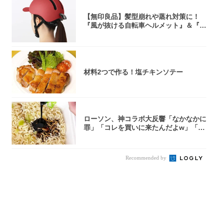
【無印良品】髪型崩れや蒸れ対策に！
『風が抜ける自転車ヘルメット』＆『2
0型自転車...
材料2つで作る！塩チキンソテー
ローソン、神コラボ大反響「なかなかに
罪」「コレを買いに来たんだよw」「３
件まわっ...
Recommended by