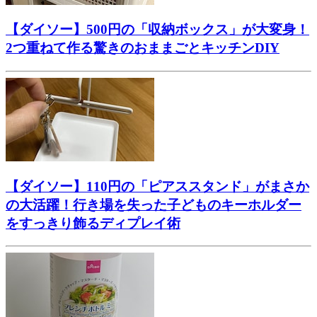
【ダイソー】500円の「収納ボックス」が大変身！
2つ重ねて作る驚きのおままごとキッチンDIY
【ダイソー】110円の「ピアススタンド」がまさか
の大活躍！行き場を失った子どものキーホルダー
をすっきり飾るディプレイ術