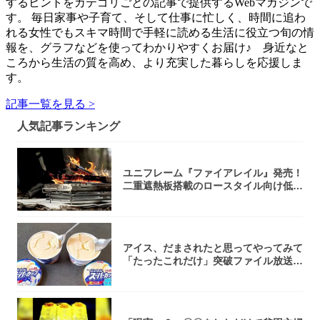
するヒントをカテゴリごとの記事で提供するWebマガジンで
す。 毎日家事や子育て、そして仕事に忙しく、時間に追わ
れる女性でもスキマ時間で手軽に読める生活に役立つ旬の情
報を、グラフなどを使ってわかりやすくお届け♪ 身近なと
ころから生活の質を高め、より充実した暮らしを応援しま
す。
記事一覧を見る >
人気記事ランキング
ユニフレーム『ファイアレイル』発売！
二重遮熱板搭載のロースタイル向け低型
焚き火台
アイス、だまされたと思ってやってみて
「たったこれだけ」突破ファイル放送で
大注目！...