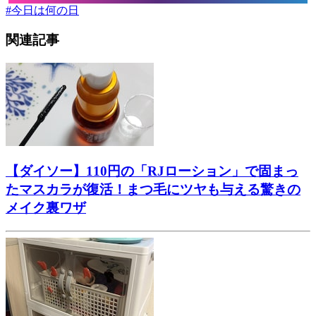
#
今日は何の日
関連記事
【ダイソー】110円の「RJローション」で固まっ
たマスカラが復活！まつ毛にツヤも与える驚きの
メイク裏ワザ