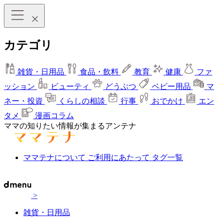
カテゴリ
雑貨・日用品
食品・飲料
教育
健康
ファ
ッション
ビューティ
どうぶつ
ベビー用品
マ
ネー・投資
くらしの相談
行事
おでかけ
エン
タメ
漫画コラム
ママの知りたい情報が集まるアンテナ
ママテナについて
ご利用にあたって
タグ一覧
>
雑貨・日用品