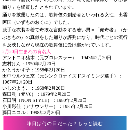
踊り」を鑑賞したとされています。
踊りを披露したのは、歌舞伎の創始者といわれる女性、出雲
阿国（いずものおくに）でした。
派手な衣装を着て奇抜な言動をする若い男＝「傾奇者」（か
ぶきもの）の真似をした踊りが評判になり、時代ごとの流行
を反映しながら現在の歌舞伎に受け継がれています。
2月20日生まれの有名人
アントニオ猪木（元プロレスラー）：1943年2月20日
志村けん：1950年2月20日
かとうかず子：1958年2月20日
田中ウルヴェ京（元シンクロナイズドスイミング選手）：
1967年2月20日
いしのようこ：1968年2月20日
森田剛（元V6）：1979年2月20日
石田明（NON STYLE）：1980年2月20日
小川彩佳（アナウンサー）：1985年2月20日
藤田ニコル：1998年2月20日
昨日は何の日だった？もっと読む