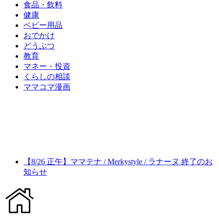
食品・飲料
健康
ベビー用品
おでかけ
どうぶつ
教育
マネー・投資
くらしの相談
ママコマ漫画
【8/26 正午】ママテナ / Merkystyle / ラナーヌ 終了のお
知らせ