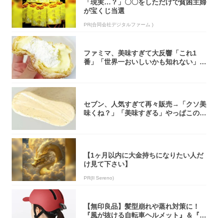
「現実…？」〇〇をしただけで貧困主婦
が宝くじ当選
PR(合同会社デジタルファーム )
ファミマ、美味すぎて大反響「これ1
番」「世界一おいしいかも知れない」
「飲めそう」
セブン、人気すぎて再々販売→「クソ美
味くね？」「美味すぎる」やっぱこのク
オリティ...
【1ヶ月以内に大金持ちになりたい人だ
け見て下さい】
PR(Il Sereno)
【無印良品】髪型崩れや蒸れ対策に！
『風が抜ける自転車ヘルメット』＆『2