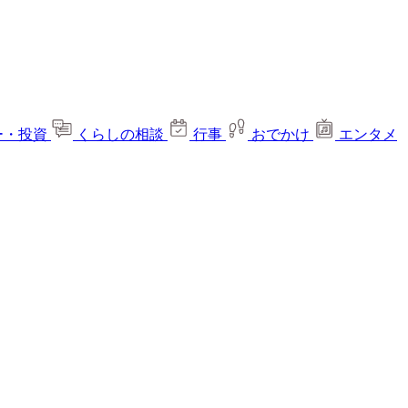
ー・投資
くらしの相談
行事
おでかけ
エンタメ