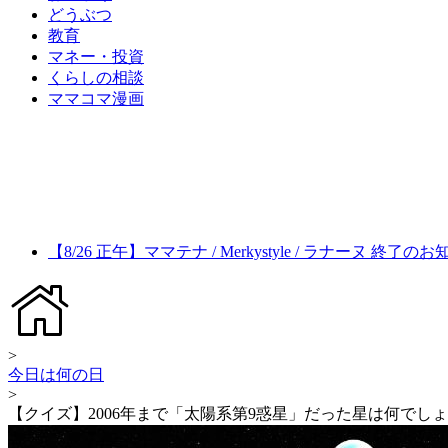
どうぶつ
教育
マネー・投資
くらしの相談
ママコマ漫画
【8/26 正午】ママテナ / Merkystyle / ラナーヌ 終了の
>
今日は何の日
>
【クイズ】2006年まで「太陽系第9惑星」だった星は何でし