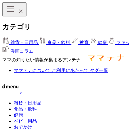
カテゴリ
雑貨・日用品
食品・飲料
教育
健康
ファ
漫画コラム
ママの知りたい情報が集まるアンテナ
ママテナについて
ご利用にあたって
タグ一覧
>
雑貨・日用品
食品・飲料
健康
ベビー用品
おでかけ