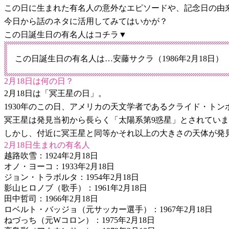
この日に生まれた有名人の意外なエピソードや、記念日の由
今日から話のネタに活用してみてはいかが？
この日誕生日の有名人はコチラ▼
この日誕生日の有名人は…安藤サクラ（1986年2月18日）
2月18日は何の日？
2月18日は「冥王星の日」。
1930年のこの日、アメリカの天文学者であるクライド・ト
冥王星は発見当初から長らく「太陽系第9惑星」とされてい
しかし、付近に冥王星と同等かそれ以上の大きさの天体が発見
2月18日生まれの有名人
越路吹雪：1924年2月18日
オノ・ヨーコ：1933年2月18日
ジョン・トラボルタ：1954年2月18日
影山ヒロノブ（歌手）：1961年2月18日
田中哲司：1966年2月18日
ロベルト・バッジョ（元サッカー選手）：1967年2月18日
ねづっち（元Wコロン）：1975年2月18日