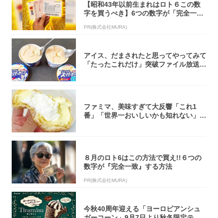
【昭和43年以前生まれはロト６この数
字を買うべき】6つの数字が「完全一
致」する方...
PR(株式会社MURA)
アイス、だまされたと思ってやってみて
「たったこれだけ」突破ファイル放送で
大注目！...
ファミマ、美味すぎて大反響「これ1
番」「世界一おいしいかも知れない」
「飲めそう」
８月のロト6はこの方法で買え!!６つの
数字が『完全一致』する方法
PR(株式会社MURA)
今秋40周年迎える「ヨーロピアンシュ
ガーコーン」9月7日より秋冬限定ティ