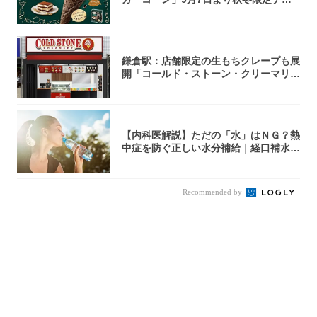
ラミス味...
鎌倉駅：店舗限定の生もちクレープも展
開「コールド・ストーン・クリーマリ
ー」新店舗...
【内科医解説】ただの「水」はＮＧ？熱
中症を防ぐ正しい水分補給｜経口補水
液・スポド...
Recommended by