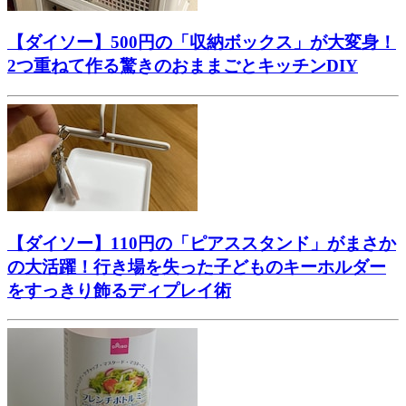
【ダイソー】500円の「収納ボックス」が大変身！
2つ重ねて作る驚きのおままごとキッチンDIY
【ダイソー】110円の「ピアススタンド」がまさか
の大活躍！行き場を失った子どものキーホルダー
をすっきり飾るディプレイ術