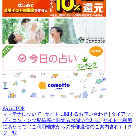
PAGETOP
ママテナについて
|
サイトに関するお問い合わせ
|
タイアッ
プ・コンテンツ配信等に関するお問い合わせ
|
サイトご利用
にあたって（ご利用端末からの外部送信のご案内含む）
|
タ
グ一覧