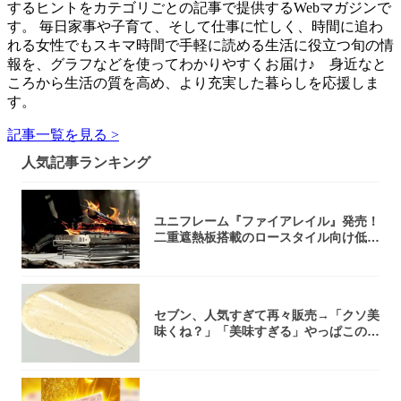
するヒントをカテゴリごとの記事で提供するWebマガジンで
す。 毎日家事や子育て、そして仕事に忙しく、時間に追わ
れる女性でもスキマ時間で手軽に読める生活に役立つ旬の情
報を、グラフなどを使ってわかりやすくお届け♪ 身近なと
ころから生活の質を高め、より充実した暮らしを応援しま
す。
記事一覧を見る >
人気記事ランキング
ユニフレーム『ファイアレイル』発売！
二重遮熱板搭載のロースタイル向け低型
焚き火台
セブン、人気すぎて再々販売→「クソ美
味くね？」「美味すぎる」やっぱこのク
オリティ...