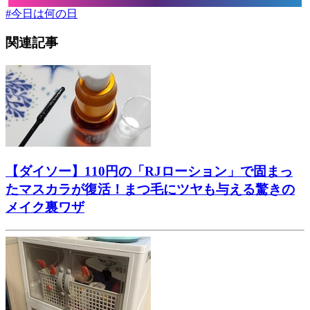
#
今日は何の日
関連記事
【ダイソー】110円の「RJローション」で固まっ
たマスカラが復活！まつ毛にツヤも与える驚きの
メイク裏ワザ