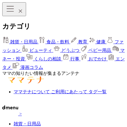
カテゴリ
雑貨・日用品
食品・飲料
教育
健康
ファ
ッション
ビューティ
どうぶつ
ベビー用品
マ
ネー・投資
くらしの相談
行事
おでかけ
エン
タメ
漫画コラム
ママの知りたい情報が集まるアンテナ
ママテナについて
ご利用にあたって
タグ一覧
>
雑貨・日用品