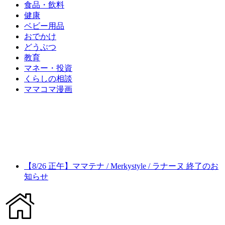
食品・飲料
健康
ベビー用品
おでかけ
どうぶつ
教育
マネー・投資
くらしの相談
ママコマ漫画
【8/26 正午】ママテナ / Merkystyle / ラナーヌ 終了のお
知らせ