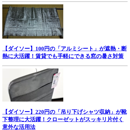
【ダイソー】100円の「アルミシート」が遮熱・断
熱に大活躍！賃貸でも手軽にできる窓の暑さ対策
【ダイソー】220円の「吊り下げシャツ収納」が靴
下整理に大活躍！クローゼットがスッキリ片付く
意外な活用法