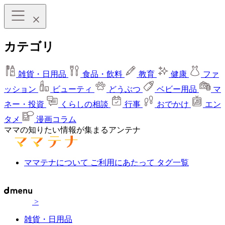
カテゴリ
雑貨・日用品
食品・飲料
教育
健康
ファ
ッション
ビューティ
どうぶつ
ベビー用品
マ
ネー・投資
くらしの相談
行事
おでかけ
エン
タメ
漫画コラム
ママの知りたい情報が集まるアンテナ
ママテナについて
ご利用にあたって
タグ一覧
>
雑貨・日用品