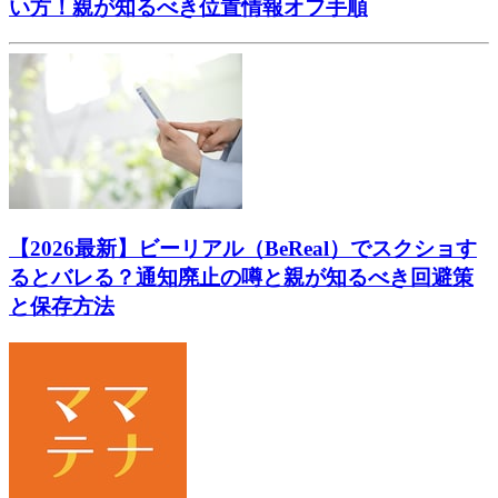
い方！親が知るべき位置情報オフ手順
【2026最新】ビーリアル（BeReal）でスクショす
るとバレる？通知廃止の噂と親が知るべき回避策
と保存方法