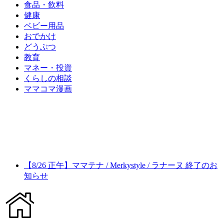
食品・飲料
健康
ベビー用品
おでかけ
どうぶつ
教育
マネー・投資
くらしの相談
ママコマ漫画
【8/26 正午】ママテナ / Merkystyle / ラナーヌ 終了のお
知らせ