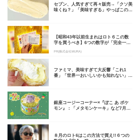
セブン、人気すぎて再々販売→「クソ美
味くね？」「美味すぎる」やっぱこのク
オリティ...
【昭和43年以前生まれはロト６この数
字を買うべき】6つの数字が「完全一
致」する方...
PR(株式会社MURA)
ファミマ、美味すぎて大反響「これ1
番」「世界一おいしいかも知れない」
「飲めそう」
銀座コージーコーナー×『ぽこ あ ポケ
モン』：「メタモンケーキ」など7月31
日よ...
８月のロト6はこの方法で買え!!６つの