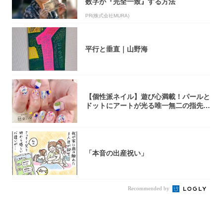
数字が『完全一致』する方法
PR(株式会社MURA)
平行と垂直｜山野海
【個性派ネイル】遊び心満載！パールと
ドットにアートが光る唯一無二の指先が
完成！
「本音の出産祝い」
Recommended by