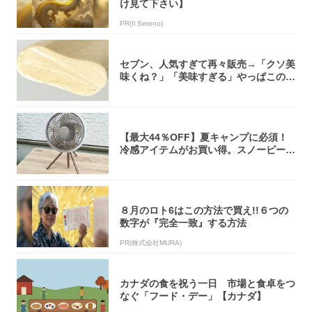
け見て下さい】
PR(Il Sereno)
セブン、人気すぎて再々販売→「クソ美
味くね？」「美味すぎる」やっぱこのク
オリティ...
【最大44％OFF】夏キャンプに必須！
冷感アイテムがお買い得。スノーピー
ク・ロゴ...
８月のロト6はこの方法で買え!!６つの
数字が『完全一致』する方法
PR(株式会社MURA)
カナダの食を祝う一日 市場と食卓をつ
なぐ「フード・デー」【カナダ】