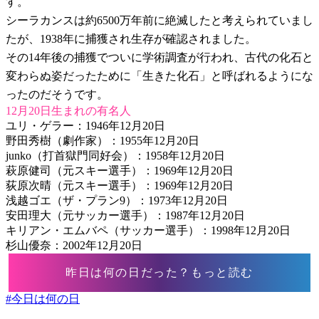
す。
シーラカンスは約6500万年前に絶滅したと考えられていまし
たが、1938年に捕獲され生存が確認されました。
その14年後の捕獲でついに学術調査が行われ、古代の化石と
変わらぬ姿だったために「生きた化石」と呼ばれるようにな
ったのだそうです。
12月20日生まれの有名人
ユリ・ゲラー：1946年12月20日
野田秀樹（劇作家）：1955年12月20日
junko（打首獄門同好会）：1958年12月20日
萩原健司（元スキー選手）：1969年12月20日
荻原次晴（元スキー選手）：1969年12月20日
浅越ゴエ（ザ・プラン9）：1973年12月20日
安田理大（元サッカー選手）：1987年12月20日
キリアン・エムバペ（サッカー選手）：1998年12月20日
杉山優奈：2002年12月20日
昨日は何の日だった？もっと読む
#
今日は何の日