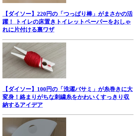
【ダイソー】220円の「つっぱり棒」がまさかの活
躍！ トイレの床置きトイレットペーパーをおしゃ
れに片付ける裏ワザ
【ダイソー】100円の「洗濯バサミ」が糸巻きに大
変身！絡まりがちな刺繍糸をかわいくすっきり収
納するアイデア