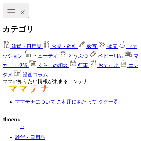
カテゴリ
雑貨・日用品
食品・飲料
教育
健康
ファ
ッション
ビューティ
どうぶつ
ベビー用品
マ
ネー・投資
くらしの相談
行事
おでかけ
エン
タメ
漫画コラム
ママの知りたい情報が集まるアンテナ
ママテナについて
ご利用にあたって
タグ一覧
>
雑貨・日用品