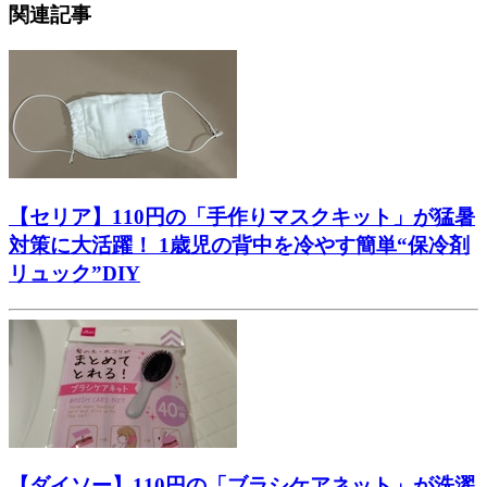
関連記事
【セリア】110円の「手作りマスクキット」が猛暑
対策に大活躍！ 1歳児の背中を冷やす簡単“保冷剤
リュック”DIY
【ダイソー】110円の「ブラシケアネット」が洗濯