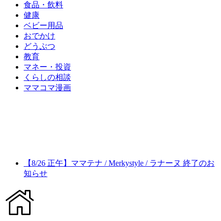
食品・飲料
健康
ベビー用品
おでかけ
どうぶつ
教育
マネー・投資
くらしの相談
ママコマ漫画
【8/26 正午】ママテナ / Merkystyle / ラナーヌ 終了のお
知らせ