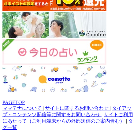
PAGETOP
ママテナについて
|
サイトに関するお問い合わせ
|
タイアッ
プ・コンテンツ配信等に関するお問い合わせ
|
サイトご利用
にあたって（ご利用端末からの外部送信のご案内含む）
|
タ
グ一覧