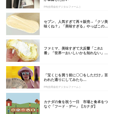
PR(合同会社デジタルファーム )
セブン、人気すぎて再々販売→「クソ美
味くね？」「美味すぎる」やっぱこのク
オリティ...
ファミマ、美味すぎて大反響「これ1
番」「世界一おいしいかも知れない」
「飲めそう」
「宝くじを買う前に〇〇をしただけ」言
われた通りにしてみたら…
PR(合同会社デジタルファーム )
カナダの食を祝う一日 市場と食卓をつ
なぐ「フード・デー」【カナダ】