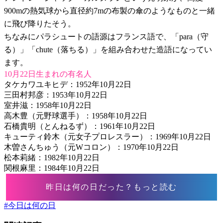
900mの熱気球から直径約7mの布製の傘のようなものと一緒
に飛び降りたそう。
ちなみにパラシュートの語源はフランス語で、「para（守
る）」「chute（落ちる）」を組み合わせた造語になってい
ます。
10月22日生まれの有名人
タケカワユキヒデ：1952年10月22日
三田村邦彦：1953年10月22日
室井滋：1958年10月22日
高木豊（元野球選手）：1958年10月22日
石橋貴明（とんねるず）：1961年10月22日
キューティ鈴木（元女子プロレスラー）：1969年10月22日
木曽さんちゅう（元Wコロン）：1970年10月22日
松本莉緒：1982年10月22日
関根麻里：1984年10月22日
昨日は何の日だった？もっと読む
#
今日は何の日