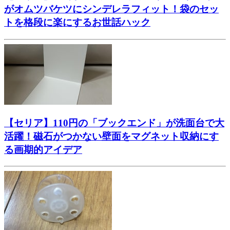
がオムツバケツにシンデレラフィット！袋のセッ
トを格段に楽にするお世話ハック
【セリア】110円の「ブックエンド」が洗面台で大
活躍！磁石がつかない壁面をマグネット収納にす
る画期的アイデア