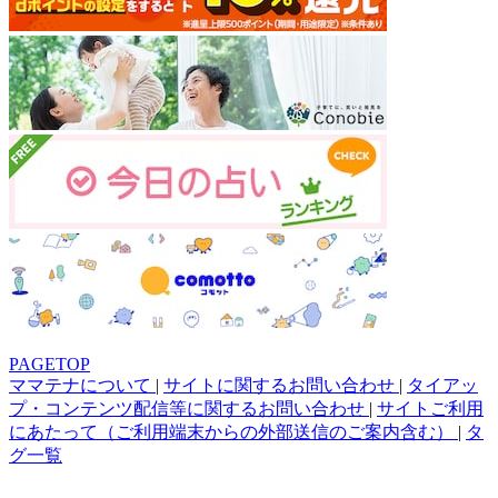
PAGETOP
ママテナについて
|
サイトに関するお問い合わせ
|
タイアッ
プ・コンテンツ配信等に関するお問い合わせ
|
サイトご利用
にあたって（ご利用端末からの外部送信のご案内含む）
|
タ
グ一覧