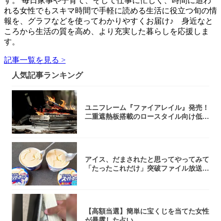
す。 毎日家事や子育て、そして仕事に忙しく、時間に追わ
れる女性でもスキマ時間で手軽に読める生活に役立つ旬の情
報を、グラフなどを使ってわかりやすくお届け♪ 身近なと
ころから生活の質を高め、より充実した暮らしを応援しま
す。
記事一覧を見る >
人気記事ランキング
ユニフレーム『ファイアレイル』発売！
二重遮熱板搭載のロースタイル向け低型
焚き火台
アイス、だまされたと思ってやってみて
「たったこれだけ」突破ファイル放送で
大注目！...
【高額当選】簡単に宝くじを当てた女性
が暴露した占い