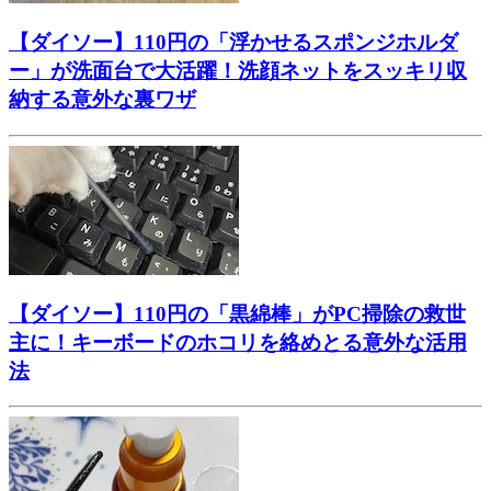
【ダイソー】110円の「浮かせるスポンジホルダ
ー」が洗面台で大活躍！洗顔ネットをスッキリ収
納する意外な裏ワザ
【ダイソー】110円の「黒綿棒」がPC掃除の救世
主に！キーボードのホコリを絡めとる意外な活用
法