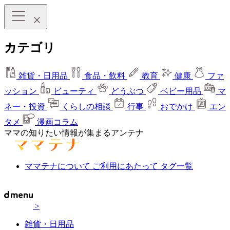
カテゴリ
雑貨・日用品
食品・飲料
教育
健康
ファ
ッション
ビューティ
どうぶつ
ベビー用品
マ
ネー・投資
くらしの相談
行事
おでかけ
エン
タメ
漫画コラム
ママの知りたい情報が集まるアンテナ
ママテナについて
ご利用にあたって
タグ一覧
>
雑貨・日用品