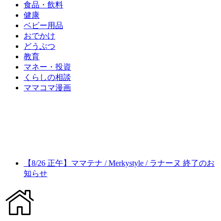
食品・飲料
健康
ベビー用品
おでかけ
どうぶつ
教育
マネー・投資
くらしの相談
ママコマ漫画
【8/26 正午】ママテナ / Merkystyle / ラナーヌ 終了のお
知らせ