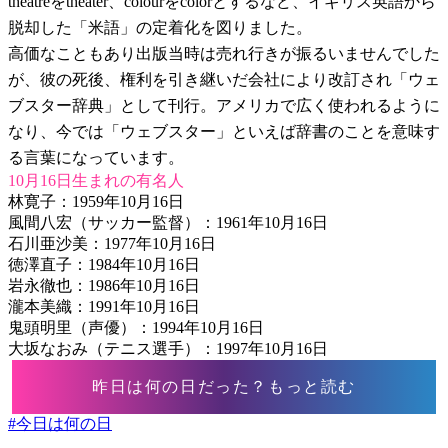
theatreをtheater、colourをcolorとするなど、イギリス英語から
脱却した「米語」の定着化を図りました。
高価なこともあり出版当時は売れ行きが振るいませんでした
が、彼の死後、権利を引き継いだ会社により改訂され「ウェ
ブスター辞典」として刊行。アメリカで広く使われるように
なり、今では「ウェブスター」といえば辞書のことを意味す
る言葉になっています。
10月16日生まれの有名人
林寛子：1959年10月16日
風間八宏（サッカー監督）：1961年10月16日
石川亜沙美：1977年10月16日
徳澤直子：1984年10月16日
岩永徹也：1986年10月16日
瀧本美織：1991年10月16日
鬼頭明里（声優）：1994年10月16日
大坂なおみ（テニス選手）：1997年10月16日
昨日は何の日だった？もっと読む
#
今日は何の日