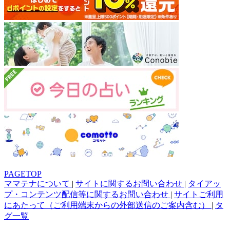
PAGETOP
ママテナについて
|
サイトに関するお問い合わせ
|
タイアッ
プ・コンテンツ配信等に関するお問い合わせ
|
サイトご利用
にあたって（ご利用端末からの外部送信のご案内含む）
|
タ
グ一覧