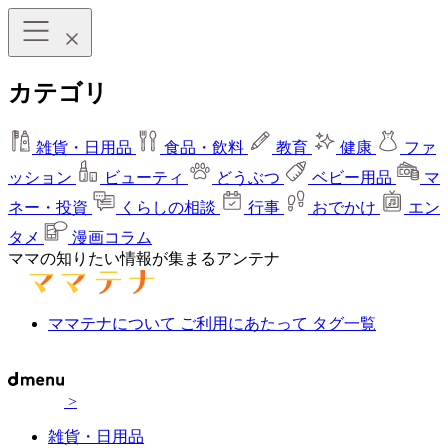
カテゴリ
雑貨・日用品
食品・飲料
教育
健康
ファ
ッション
ビューティ
どうぶつ
ベビー用品
マ
ネー・投資
くらしの相談
行事
おでかけ
エン
タメ
漫画コラム
ママの知りたい情報が集まるアンテナ
ママテナについて
ご利用にあたって
タグ一覧
>
雑貨・日用品