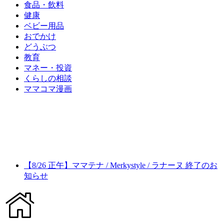
食品・飲料
健康
ベビー用品
おでかけ
どうぶつ
教育
マネー・投資
くらしの相談
ママコマ漫画
【8/26 正午】ママテナ / Merkystyle / ラナーヌ 終了のお
知らせ