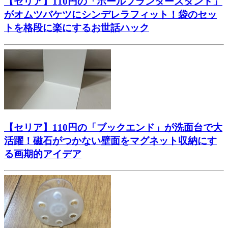
【セリア】110円の「ポールプランタースタンド」
がオムツバケツにシンデレラフィット！袋のセッ
トを格段に楽にするお世話ハック
【セリア】110円の「ブックエンド」が洗面台で大
活躍！磁石がつかない壁面をマグネット収納にす
る画期的アイデア