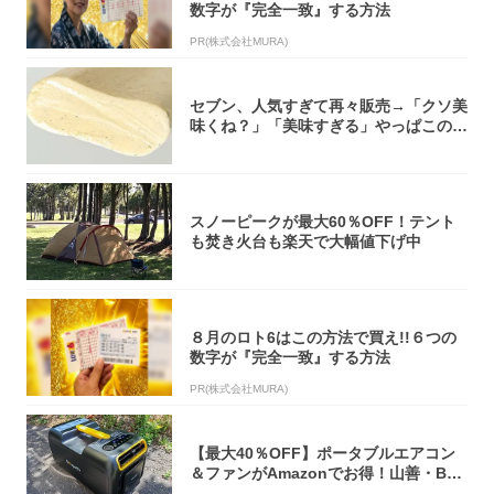
数字が『完全一致』する方法
PR(株式会社MURA)
セブン、人気すぎて再々販売→「クソ美
味くね？」「美味すぎる」やっぱこのク
オリティ...
スノーピークが最大60％OFF！テント
も焚き火台も楽天で大幅値下げ中
８月のロト6はこの方法で買え!!６つの
数字が『完全一致』する方法
PR(株式会社MURA)
【最大40％OFF】ポータブルエアコン
＆ファンがAmazonでお得！山善・Bo
u...