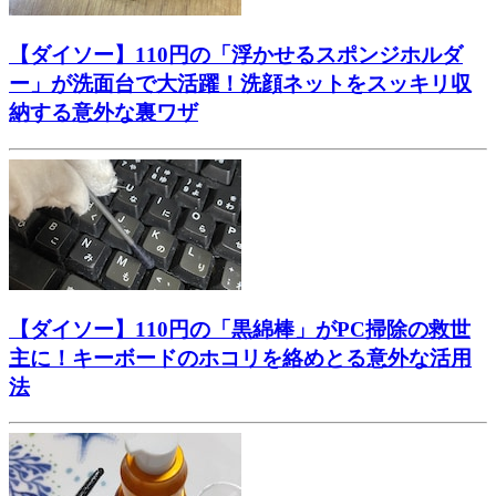
【ダイソー】110円の「浮かせるスポンジホルダ
ー」が洗面台で大活躍！洗顔ネットをスッキリ収
納する意外な裏ワザ
【ダイソー】110円の「黒綿棒」がPC掃除の救世
主に！キーボードのホコリを絡めとる意外な活用
法