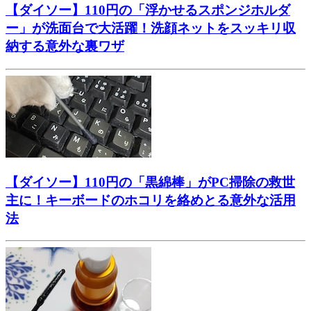
【ダイソー】110円の「浮かせるスポンジホルダ
ー」が洗面台で大活躍！洗顔ネットをスッキリ収
納する意外な裏ワザ
【ダイソー】110円の「黒綿棒」がPC掃除の救世
主に！キーボードのホコリを絡めとる意外な活用
法