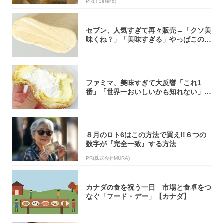
PR(Il Sereno)
セブン、人気すぎて再々販売→「クソ美
味くね？」「美味すぎる」やっぱこのク
オリティ...
ファミマ、美味すぎて大反響「これ1
番」「世界一おいしいかも知れない」
「飲めそう」
８月のロト6はこの方法で買え!!６つの
数字が『完全一致』する方法
PR(株式会社MURA)
カナダの食を祝う一日 市場と食卓をつ
なぐ「フード・デー」【カナダ】