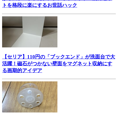
トを格段に楽にするお世話ハック
【セリア】110円の「ブックエンド」が洗面台で大
活躍！磁石がつかない壁面をマグネット収納にす
る画期的アイデア