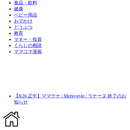
食品・飲料
健康
ベビー用品
おでかけ
どうぶつ
教育
マネー・投資
くらしの相談
ママコマ漫画
【8/26 正午】ママテナ / Merkystyle / ラナーヌ 終了のお
知らせ