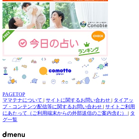
PAGETOP
ママテナについて
|
サイトに関するお問い合わせ
|
タイアッ
プ・コンテンツ配信等に関するお問い合わせ
|
サイトご利用
にあたって（ご利用端末からの外部送信のご案内含む）
|
タ
グ一覧