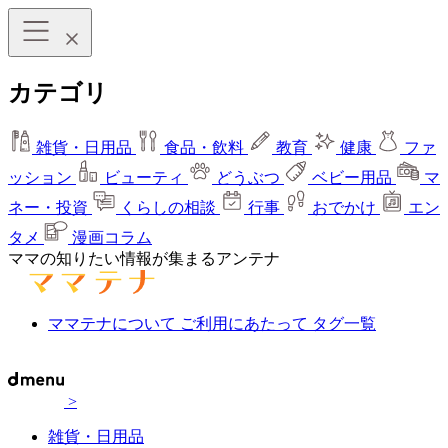
カテゴリ
雑貨・日用品
食品・飲料
教育
健康
ファ
ッション
ビューティ
どうぶつ
ベビー用品
マ
ネー・投資
くらしの相談
行事
おでかけ
エン
タメ
漫画コラム
ママの知りたい情報が集まるアンテナ
ママテナについて
ご利用にあたって
タグ一覧
>
雑貨・日用品