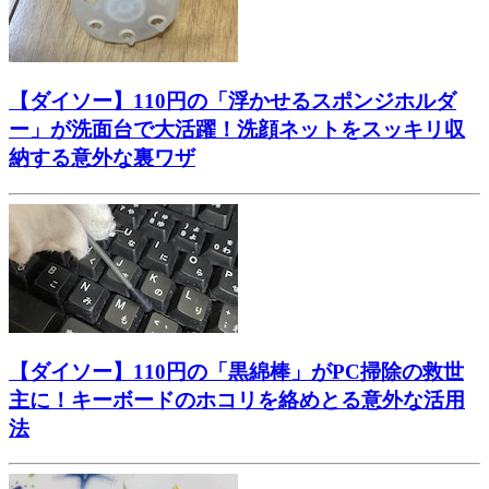
【ダイソー】110円の「浮かせるスポンジホルダ
ー」が洗面台で大活躍！洗顔ネットをスッキリ収
納する意外な裏ワザ
【ダイソー】110円の「黒綿棒」がPC掃除の救世
主に！キーボードのホコリを絡めとる意外な活用
法