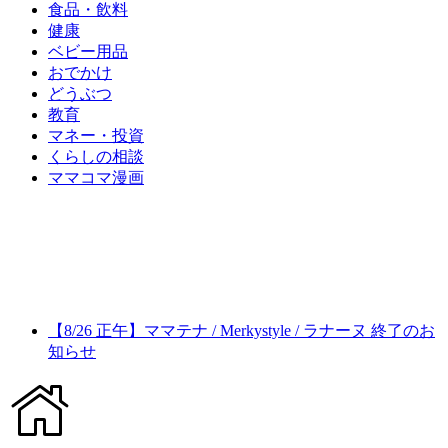
食品・飲料
健康
ベビー用品
おでかけ
どうぶつ
教育
マネー・投資
くらしの相談
ママコマ漫画
【8/26 正午】ママテナ / Merkystyle / ラナーヌ 終了のお
知らせ