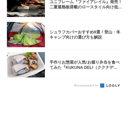
ユニフレーム『ファイアレイル』発売！
二重遮熱板搭載のロースタイル向け低型
焚き火台
シュラフカバーおすすめ8選！登山・冬
キャンプ向けの選び方も解説
手作りお惣菜が人気!お握り弁当を食べ
てみた『KUKUNA DELI（ククナデ
リ）...
Recommended by