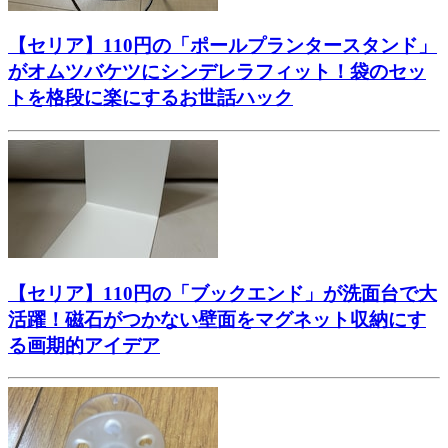
【セリア】110円の「ポールプランタースタンド」
がオムツバケツにシンデレラフィット！袋のセッ
トを格段に楽にするお世話ハック
【セリア】110円の「ブックエンド」が洗面台で大
活躍！磁石がつかない壁面をマグネット収納にす
る画期的アイデア