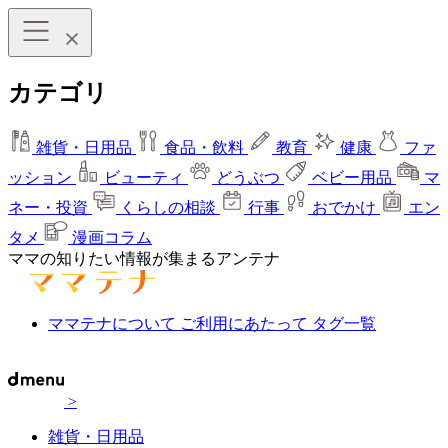
カテゴリ
雑貨・日用品
食品・飲料
教育
健康
ファ
ッション
ビューティ
どうぶつ
ベビー用品
マ
ネー・投資
くらしの相談
行事
おでかけ
エン
タメ
漫画コラム
ママの知りたい情報が集まるアンテナ
ママテナについて
ご利用にあたって
タグ一覧
>
雑貨・日用品