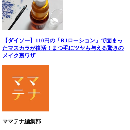
【ダイソー】110円の「RJローション」で固まっ
たマスカラが復活！まつ毛にツヤも与える驚きの
メイク裏ワザ
ママテナ編集部