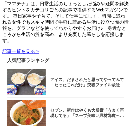
「ママテナ」は、日常生活のちょっとした悩みや疑問を解決
するヒントをカテゴリごとの記事で提供するWebマガジンで
す。 毎日家事や子育て、そして仕事に忙しく、時間に追わ
れる女性でもスキマ時間で手軽に読める生活に役立つ旬の情
報を、グラフなどを使ってわかりやすくお届け♪ 身近なと
ころから生活の質を高め、より充実した暮らしを応援しま
す。
記事一覧を見る >
人気記事ランキング
アイス、だまされたと思ってやってみて
「たったこれだけ」突破ファイル放送で
大注目！...
セブン、新作はやくも大反響「うまく再
現してる」「スープ美味い具材邪魔って
くらい美...