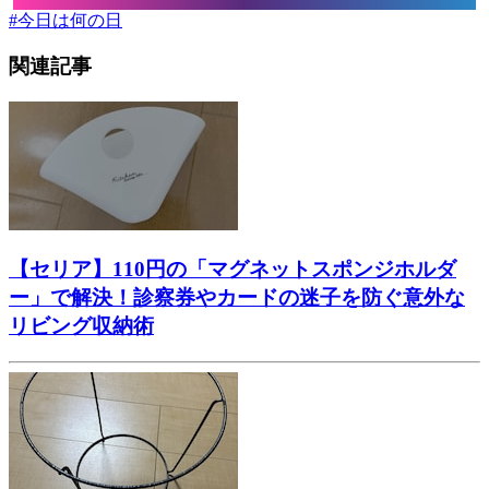
#
今日は何の日
関連記事
【セリア】110円の「マグネットスポンジホルダ
ー」で解決！診察券やカードの迷子を防ぐ意外な
リビング収納術