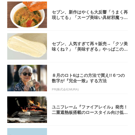
セブン、新作はやくも大反響「うまく再
現してる」「スープ美味い具材邪魔って
くらい美...
セブン、人気すぎて再々販売→「クソ美
味くね？」「美味すぎる」やっぱこのク
オリティ...
８月のロト6はこの方法で買え!!６つの
数字が『完全一致』する方法
PR(株式会社MURA)
ユニフレーム『ファイアレイル』発売！
二重遮熱板搭載のロースタイル向け低型
焚き火台