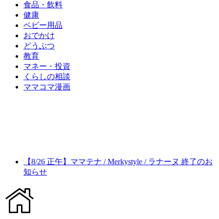
食品・飲料
健康
ベビー用品
おでかけ
どうぶつ
教育
マネー・投資
くらしの相談
ママコマ漫画
【8/26 正午】ママテナ / Merkystyle / ラナーヌ 終了のお
知らせ