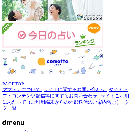
PAGETOP
ママテナについて
|
サイトに関するお問い合わせ
|
タイアッ
プ・コンテンツ配信等に関するお問い合わせ
|
サイトご利用
にあたって（ご利用端末からの外部送信のご案内含む）
|
タ
グ一覧
>