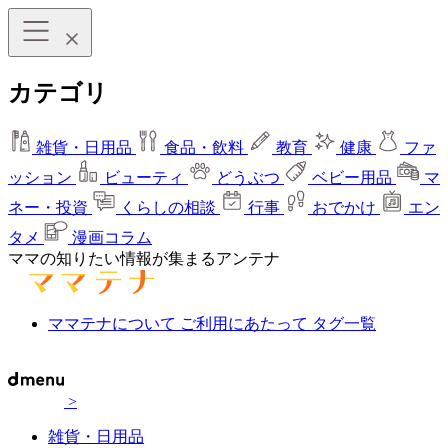
カテゴリ
雑貨・日用品
食品・飲料
教育
健康
ファ
ッション
ビューティ
どうぶつ
ベビー用品
マ
ネー・投資
くらしの相談
行事
おでかけ
エン
タメ
漫画コラム
ママの知りたい情報が集まるアンテナ
ママテナについて
ご利用にあたって
タグ一覧
>
雑貨・日用品