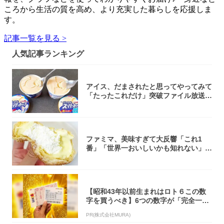
ころから生活の質を高め、より充実した暮らしを応援しま
す。
記事一覧を見る >
人気記事ランキング
アイス、だまされたと思ってやってみて
「たったこれだけ」突破ファイル放送で
大注目！...
ファミマ、美味すぎて大反響「これ1
番」「世界一おいしいかも知れない」
「飲めそう」
【昭和43年以前生まれはロト６この数
字を買うべき】6つの数字が「完全一
致」する方...
PR(株式会社MURA)