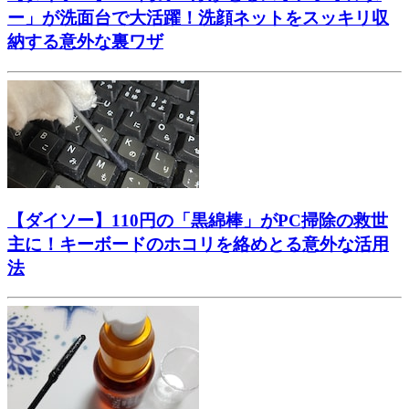
ー」が洗面台で大活躍！洗顔ネットをスッキリ収
納する意外な裏ワザ
【ダイソー】110円の「黒綿棒」がPC掃除の救世
主に！キーボードのホコリを絡めとる意外な活用
法