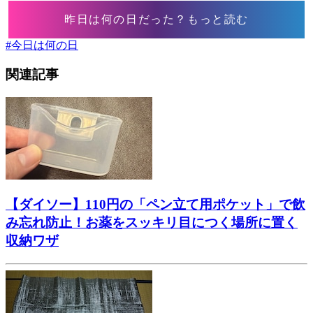
昨日は何の日だった？もっと読む
#
今日は何の日
関連記事
【ダイソー】110円の「ペン立て用ポケット」で飲
み忘れ防止！お薬をスッキリ目につく場所に置く
収納ワザ