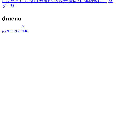
にあたって（ご利用端末からの外部送信のご案内含む）
|
タ
グ一覧
>
(c) NTT DOCOMO