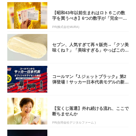
【昭和43年以前生まれはロト６この数
字を買うべき】6つの数字が「完全一
致」する方...
PR(株式会社MURA)
セブン、人気すぎて再々販売→「クソ美
味くね？」「美味すぎる」やっぱこのク
オリティ...
コールマン『J.ジェットブラック』第2
弾登場！サッカー日本代表モデルの新作
5アイ...
【宝くじ落選】外れ続ける流れ、ここで
断ちませんか
PR(合同会社デジタルファーム )