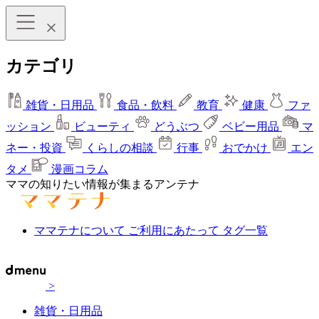
カテゴリ
雑貨・日用品
食品・飲料
教育
健康
ファ
ッション
ビューティ
どうぶつ
ベビー用品
マ
ネー・投資
くらしの相談
行事
おでかけ
エン
タメ
漫画コラム
ママの知りたい情報が集まるアンテナ
ママテナについて
ご利用にあたって
タグ一覧
>
雑貨・日用品