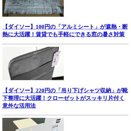
【ダイソー】100円の「アルミシート」が遮熱・断
熱に大活躍！賃貸でも手軽にできる窓の暑さ対策
【ダイソー】220円の「吊り下げシャツ収納」が靴
下整理に大活躍！クローゼットがスッキリ片付く
意外な活用法