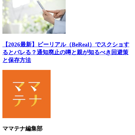
【2026最新】ビーリアル（BeReal）でスクショす
るとバレる？通知廃止の噂と親が知るべき回避策
と保存方法
ママテナ編集部