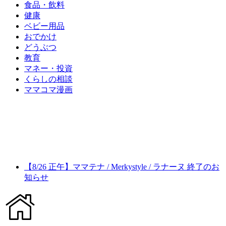
食品・飲料
健康
ベビー用品
おでかけ
どうぶつ
教育
マネー・投資
くらしの相談
ママコマ漫画
【8/26 正午】ママテナ / Merkystyle / ラナーヌ 終了のお
知らせ