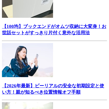
【100均】ブックエンドがオムツ収納に大変身！お
世話セットがすっきり片付く意外な活用法
【2026年最新】ビーリアルの安全な初期設定と使
い方！親が知るべき位置情報オフ手順