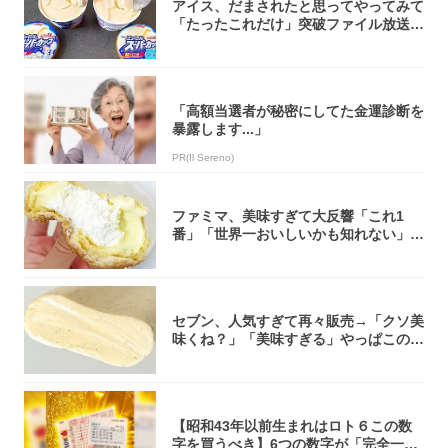
アイス、だまされたと思ってやってみて
「たったこれだけ」突破ファイル放送で
大注目！...
「高額当選者が秘密にしてた金運診断を
暴露します...」
PR(Il Sereno)
ファミマ、美味すぎて大反響「これ1
番」「世界一おいしいかも知れない」
「飲めそう」
セブン、人気すぎて再々販売→「クソ美
味くね？」「美味すぎる」やっぱこのク
オリティ...
【昭和43年以前生まれはロト６この数
字を買うべき】6つの数字が「完全一