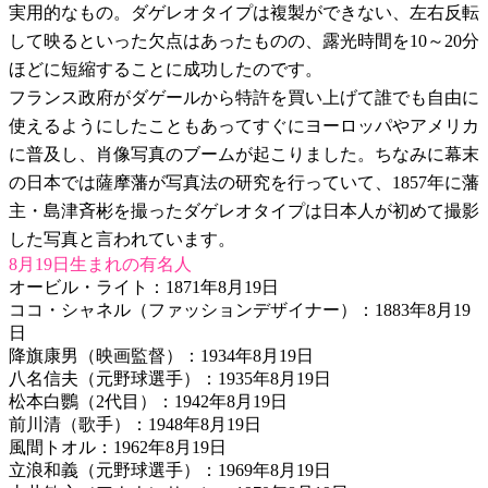
実用的なもの。ダゲレオタイプは複製ができない、左右反転
して映るといった欠点はあったものの、露光時間を10～20分
ほどに短縮することに成功したのです。
フランス政府がダゲールから特許を買い上げて誰でも自由に
使えるようにしたこともあってすぐにヨーロッパやアメリカ
に普及し、肖像写真のブームが起こりました。ちなみに幕末
の日本では薩摩藩が写真法の研究を行っていて、1857年に藩
主・島津斉彬を撮ったダゲレオタイプは日本人が初めて撮影
した写真と言われています。
8月19日生まれの有名人
オービル・ライト：1871年8月19日
ココ・シャネル（ファッションデザイナー）：1883年8月19
日
降旗康男（映画監督）：1934年8月19日
八名信夫（元野球選手）：1935年8月19日
松本白鸚（2代目）：1942年8月19日
前川清（歌手）：1948年8月19日
風間トオル：1962年8月19日
立浪和義（元野球選手）：1969年8月19日