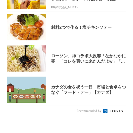
致」する方...
PR(株式会社MURA)
材料2つで作る！塩チキンソテー
ローソン、神コラボ大反響「なかなかに
罪」「コレを買いに来たんだよw」「３
件まわっ...
カナダの食を祝う一日 市場と食卓をつ
なぐ「フード・デー」【カナダ】
Recommended by