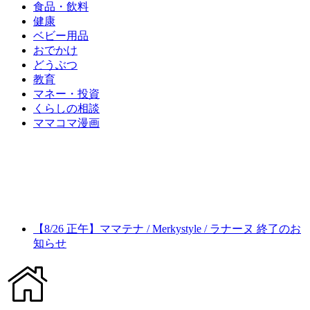
食品・飲料
健康
ベビー用品
おでかけ
どうぶつ
教育
マネー・投資
くらしの相談
ママコマ漫画
【8/26 正午】ママテナ / Merkystyle / ラナーヌ 終了のお
知らせ