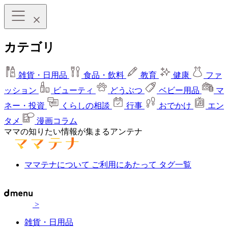
カテゴリ
雑貨・日用品
食品・飲料
教育
健康
ファ
ッション
ビューティ
どうぶつ
ベビー用品
マ
ネー・投資
くらしの相談
行事
おでかけ
エン
タメ
漫画コラム
ママの知りたい情報が集まるアンテナ
ママテナについて
ご利用にあたって
タグ一覧
>
雑貨・日用品