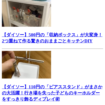
【ダイソー】500円の「収納ボックス」が大変身！
2つ重ねて作る驚きのおままごとキッチンDIY
【ダイソー】110円の「ピアススタンド」がまさか
の大活躍！行き場を失った子どものキーホルダー
をすっきり飾るディプレイ術