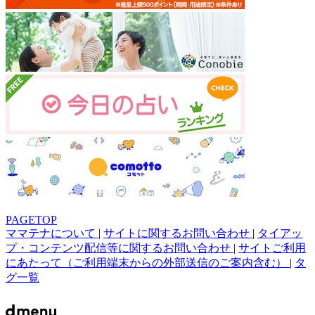
PAGETOP
ママテナについて
|
サイトに関するお問い合わせ
|
タイアッ
プ・コンテンツ配信等に関するお問い合わせ
|
サイトご利用
にあたって（ご利用端末からの外部送信のご案内含む）
|
タ
グ一覧