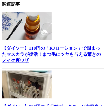
関連記事
【ダイソー】110円の「RJローション」で固まっ
たマスカラが復活！まつ毛にツヤも与える驚きの
メイク裏ワザ