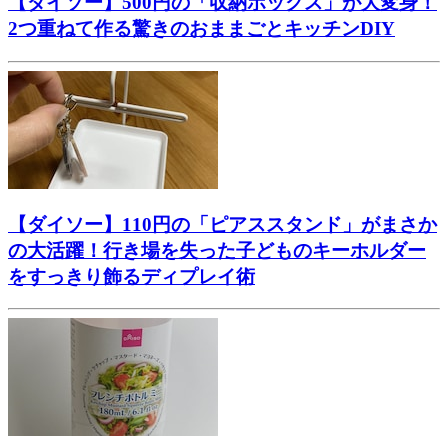
【ダイソー】500円の「収納ボックス」が大変身！
2つ重ねて作る驚きのおままごとキッチンDIY
【ダイソー】110円の「ピアススタンド」がまさか
の大活躍！行き場を失った子どものキーホルダー
をすっきり飾るディプレイ術