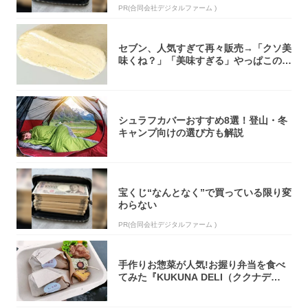
PR(合同会社デジタルファーム )
セブン、人気すぎて再々販売→「クソ美
味くね？」「美味すぎる」やっぱこのク
オリティ...
シュラフカバーおすすめ8選！登山・冬
キャンプ向けの選び方も解説
宝くじ“なんとなく”で買っている限り変
わらない
PR(合同会社デジタルファーム )
手作りお惣菜が人気!お握り弁当を食べ
てみた『KUKUNA DELI（ククナデ
リ）...