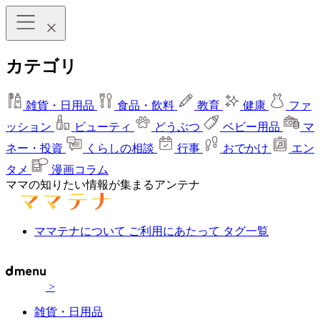
カテゴリ
雑貨・日用品
食品・飲料
教育
健康
ファ
ッション
ビューティ
どうぶつ
ベビー用品
マ
ネー・投資
くらしの相談
行事
おでかけ
エン
タメ
漫画コラム
ママの知りたい情報が集まるアンテナ
ママテナについて
ご利用にあたって
タグ一覧
>
雑貨・日用品