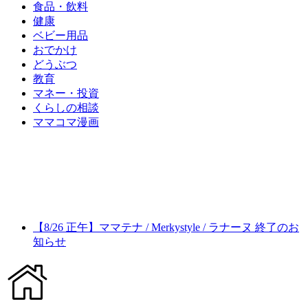
食品・飲料
健康
ベビー用品
おでかけ
どうぶつ
教育
マネー・投資
くらしの相談
ママコマ漫画
【8/26 正午】ママテナ / Merkystyle / ラナーヌ 終了のお
知らせ