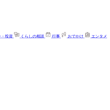
ー・投資
くらしの相談
行事
おでかけ
エンタメ