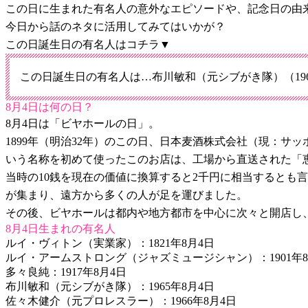
この日に生まれた有名人の意外なエピソードや、記念日の由
今日から話のネタに活用してみてはいかが？
この日誕生日の有名人はコチラ▼
この日誕生日の有名人は…布川敏和（元シブがき隊）（196
8月4日は何の日？
8月4日は「ビヤホールの日」。
1899年（明治32年）のこの日、日本麦酒株式会社（現：
いう名称を初めて使ったこのお店は、工場から直送された「恵比
当時の10銭を現在の価値に換算すると2千円に相当するとも
が集まり、遠方から多くの人が足を運びました。
その後、ビヤホールは都内や地方都市を中心に次々と開店し
8月4日生まれの有名人
ルイ・ヴィトン（実業家）：1821年8月4日
ルイ・アームストロング（ジャズミュージシャン）：1901年8
多々良純：1917年8月4日
布川敏和（元シブがき隊）：1965年8月4日
佐々木健介（元プロレスラー）：1966年8月4日