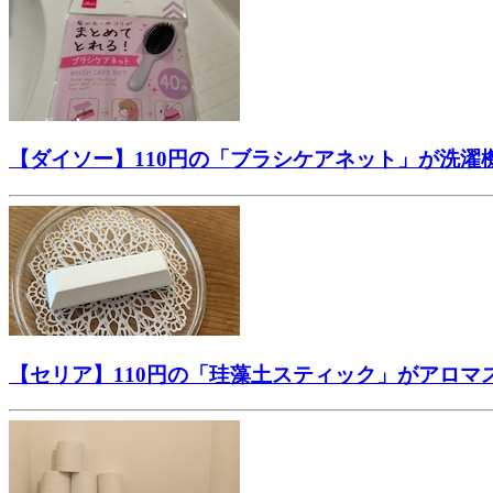
【ダイソー】110円の「ブラシケアネット」が洗
【セリア】110円の「珪藻土スティック」がアロ