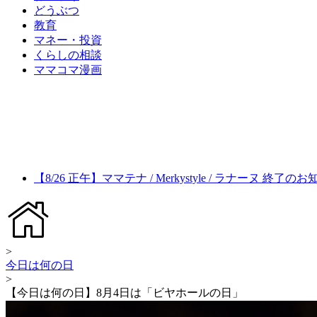
どうぶつ
教育
マネー・投資
くらしの相談
ママコマ漫画
【8/26 正午】ママテナ / Merkystyle / ラナーヌ 終了の
>
今日は何の日
>
【今日は何の日】8月4日は「ビヤホールの日」