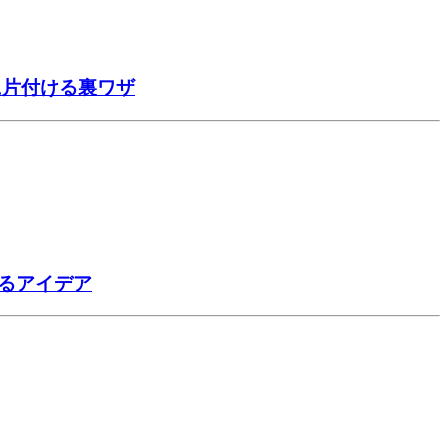
に片付ける裏ワザ
るアイデア