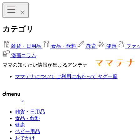
カテゴリ
雑貨・日用品
食品・飲料
教育
健康
ファ
漫画コラム
ママの知りたい情報が集まるアンテナ
ママテナについて
ご利用にあたって
タグ一覧
>
雑貨・日用品
食品・飲料
健康
ベビー用品
おでかけ