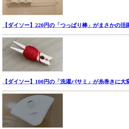
【ダイソー】220円の「つっぱり棒」がまさかの活
【ダイソー】100円の「洗濯バサミ」が糸巻きに