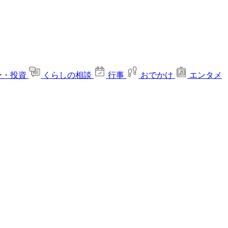
ー・投資
くらしの相談
行事
おでかけ
エンタメ