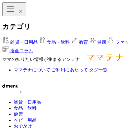
カテゴリ
雑貨・日用品
食品・飲料
教育
健康
ファ
漫画コラム
ママの知りたい情報が集まるアンテナ
ママテナについて
ご利用にあたって
タグ一覧
>
雑貨・日用品
食品・飲料
健康
ベビー用品
おでかけ