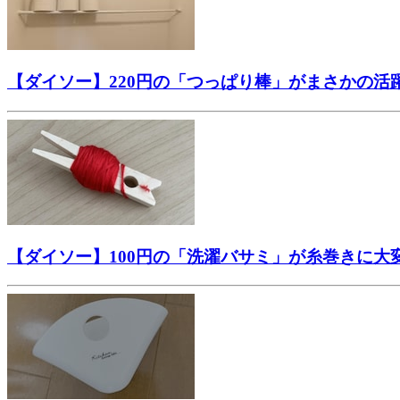
【ダイソー】220円の「つっぱり棒」がまさかの活
【ダイソー】100円の「洗濯バサミ」が糸巻きに