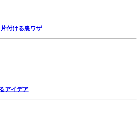
に片付ける裏ワザ
るアイデア