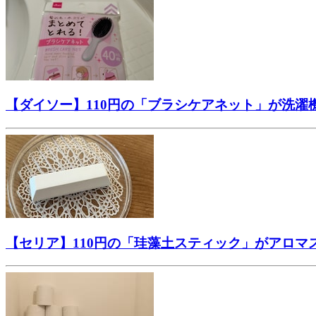
【ダイソー】110円の「ブラシケアネット」が洗
【セリア】110円の「珪藻土スティック」がアロ