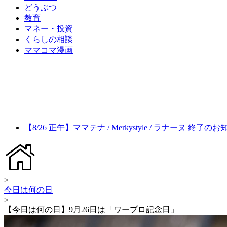
どうぶつ
教育
マネー・投資
くらしの相談
ママコマ漫画
【8/26 正午】ママテナ / Merkystyle / ラナーヌ 終了の
>
今日は何の日
>
【今日は何の日】9月26日は「ワープロ記念日」