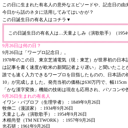
この日に生まれた有名人の意外なエピソードや、記念日の由
今日から話のネタに活用してみてはいかが？
この日誕生日の有名人はコチラ▼
この日誕生日の有名人は…天童よしみ（演歌歌手）（1954年
9月26日は何の日？
9月26日は「ワープロ記念日」。
1978年のこの日、東京芝浦電気（現：東芝）が世界初の日
は記事を書く速度が欧米の新聞記者より遅い」と聞いたこと
誰でも速く入力できるワープロを目指したものの、日本語の
10」が完成しました。発売当初の価格は630万円で、幅115c
「かな漢字変換」機能の技術は現在も応用され、パソコンや
9月26日生まれの有名人
イワン・パブロフ（生理学者）：1849年9月26日
牧伸二（漫談家）：1934年9月26日
天童よしみ（演歌歌手）：1954年9月26日
木根尚登（TM NETWORK）：1957年9月26日
光石研：1961年9月26日