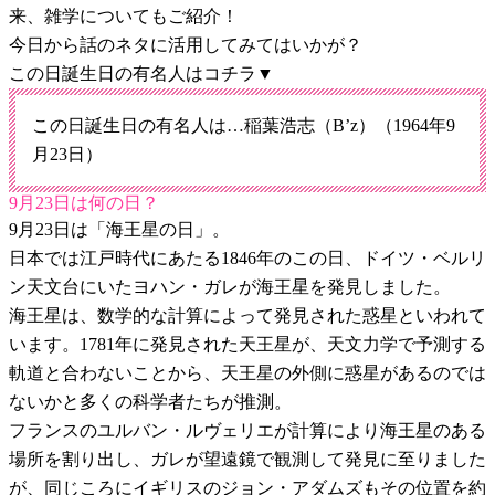
来、雑学についてもご紹介！
今日から話のネタに活用してみてはいかが？
この日誕生日の有名人はコチラ▼
この日誕生日の有名人は…稲葉浩志（B’z）（1964年9
月23日）
9月23日は何の日？
9月23日は「海王星の日」。
日本では江戸時代にあたる1846年のこの日、ドイツ・ベルリ
ン天文台にいたヨハン・ガレが海王星を発見しました。
海王星は、数学的な計算によって発見された惑星といわれて
います。1781年に発見された天王星が、天文力学で予測する
軌道と合わないことから、天王星の外側に惑星があるのでは
ないかと多くの科学者たちが推測。
フランスのユルバン・ルヴェリエが計算により海王星のある
場所を割り出し、ガレが望遠鏡で観測して発見に至りました
が、同じころにイギリスのジョン・アダムズもその位置を約