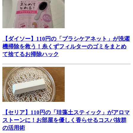
【ダイソー】110円の「ブラシケアネット」が洗濯
機掃除を救う！糸くずフィルターのゴミをまとめ
て捨てるお掃除ハック
【セリア】110円の「珪藻土スティック」がアロマ
ストーンに！お部屋を優しく香らせるコスパ抜群
の活用術