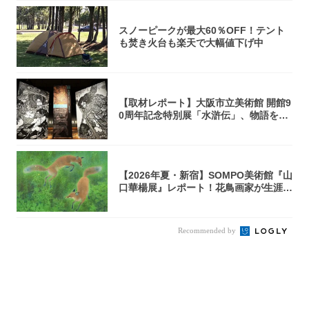
スノーピークが最大60％OFF！テント
も焚き火台も楽天で大幅値下げ中
【取材レポート】大阪市立美術館 開館9
0周年記念特別展「水滸伝」、物語を知
らない...
【2026年夏・新宿】SOMPO美術館『山
口華楊展』レポート！花鳥画家が生涯描
き...
Recommended by