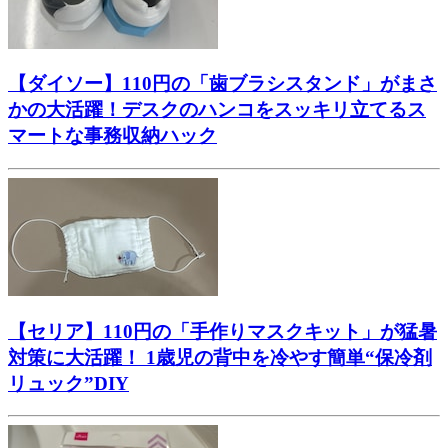
【ダイソー】110円の「歯ブラシスタンド」がまさ
かの大活躍！デスクのハンコをスッキリ立てるス
マートな事務収納ハック
【セリア】110円の「手作りマスクキット」が猛暑
対策に大活躍！ 1歳児の背中を冷やす簡単“保冷剤
リュック”DIY