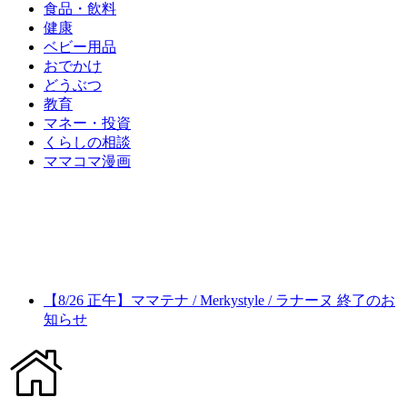
食品・飲料
健康
ベビー用品
おでかけ
どうぶつ
教育
マネー・投資
くらしの相談
ママコマ漫画
【8/26 正午】ママテナ / Merkystyle / ラナーヌ 終了のお
知らせ