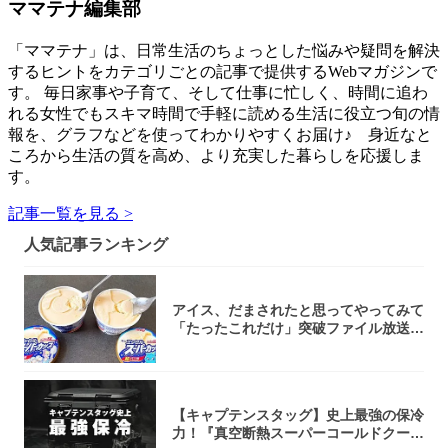
ママテナ編集部
「ママテナ」は、日常生活のちょっとした悩みや疑問を解決
するヒントをカテゴリごとの記事で提供するWebマガジンで
す。 毎日家事や子育て、そして仕事に忙しく、時間に追わ
れる女性でもスキマ時間で手軽に読める生活に役立つ旬の情
報を、グラフなどを使ってわかりやすくお届け♪ 身近なと
ころから生活の質を高め、より充実した暮らしを応援しま
す。
記事一覧を見る >
人気記事ランキング
アイス、だまされたと思ってやってみて
「たったこれだけ」突破ファイル放送で
大注目！...
【キャプテンスタッグ】史上最強の保冷
力！『真空断熱スーパーコールドクーラ