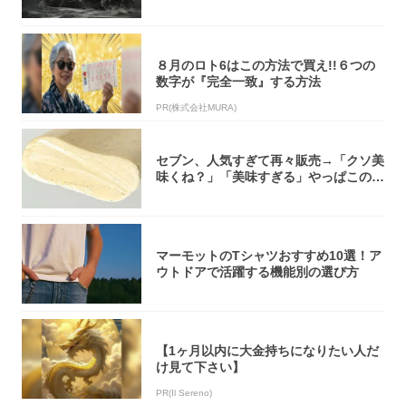
ーボック...
８月のロト6はこの方法で買え!!６つの
数字が『完全一致』する方法
PR(株式会社MURA)
セブン、人気すぎて再々販売→「クソ美
味くね？」「美味すぎる」やっぱこのク
オリティ...
マーモットのTシャツおすすめ10選！ア
ウトドアで活躍する機能別の選び方
【1ヶ月以内に大金持ちになりたい人だ
け見て下さい】
PR(Il Sereno)