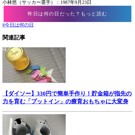
小林悠（サッカー選手）：1987年9月23日
昨日は何の日だった？もっと読む
#
今日は何の日
関連記事
【ダイソー】330円で簡単手作り！貯金箱が指先の
力を育む「プットイン」の療育おもちゃに大変身