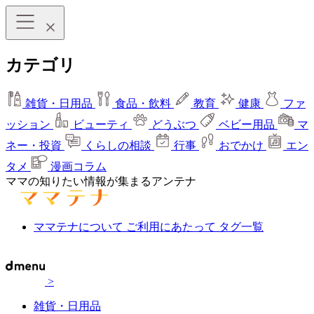
カテゴリ
雑貨・日用品
食品・飲料
教育
健康
ファ
ッション
ビューティ
どうぶつ
ベビー用品
マ
ネー・投資
くらしの相談
行事
おでかけ
エン
タメ
漫画コラム
ママの知りたい情報が集まるアンテナ
ママテナについて
ご利用にあたって
タグ一覧
>
雑貨・日用品