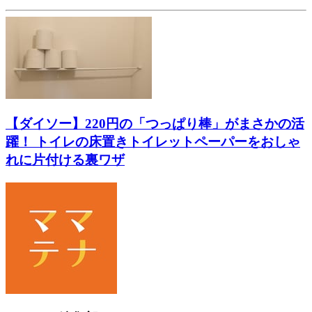
【ダイソー】220円の「つっぱり棒」がまさかの活
躍！ トイレの床置きトイレットペーパーをおしゃ
れに片付ける裏ワザ