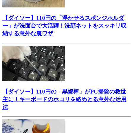
【ダイソー】110円の「浮かせるスポンジホルダ
ー」が洗面台で大活躍！洗顔ネットをスッキリ収
納する意外な裏ワザ
【ダイソー】110円の「黒綿棒」がPC掃除の救世
主に！キーボードのホコリを絡めとる意外な活用
法