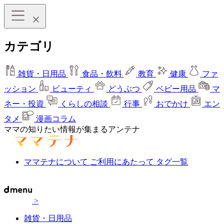
カテゴリ
雑貨・日用品
食品・飲料
教育
健康
ファ
ッション
ビューティ
どうぶつ
ベビー用品
マ
ネー・投資
くらしの相談
行事
おでかけ
エン
タメ
漫画コラム
ママの知りたい情報が集まるアンテナ
ママテナについて
ご利用にあたって
タグ一覧
>
雑貨・日用品