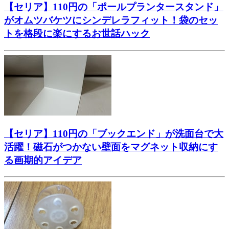
【セリア】110円の「ポールプランタースタンド」
がオムツバケツにシンデレラフィット！袋のセッ
トを格段に楽にするお世話ハック
【セリア】110円の「ブックエンド」が洗面台で大
活躍！磁石がつかない壁面をマグネット収納にす
る画期的アイデア