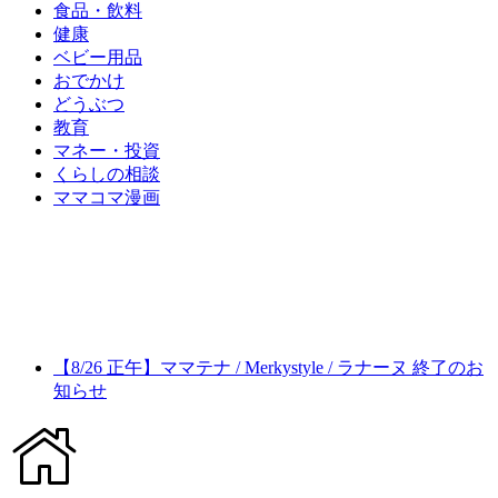
食品・飲料
健康
ベビー用品
おでかけ
どうぶつ
教育
マネー・投資
くらしの相談
ママコマ漫画
【8/26 正午】ママテナ / Merkystyle / ラナーヌ 終了のお
知らせ