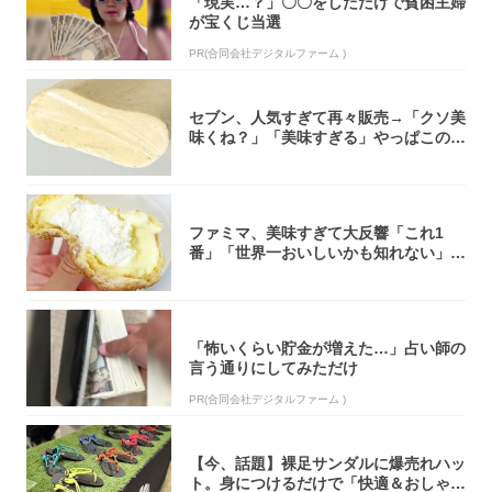
「現実…？」〇〇をしただけで貧困主婦
が宝くじ当選
PR(合同会社デジタルファーム )
セブン、人気すぎて再々販売→「クソ美
味くね？」「美味すぎる」やっぱこのク
オリティ...
ファミマ、美味すぎて大反響「これ1
番」「世界一おいしいかも知れない」
「飲めそう」
「怖いくらい貯金が増えた…」占い師の
言う通りにしてみただけ
PR(合同会社デジタルファーム )
【今、話題】裸足サンダルに爆売れハッ
ト。身につけるだけで「快適＆おしゃ