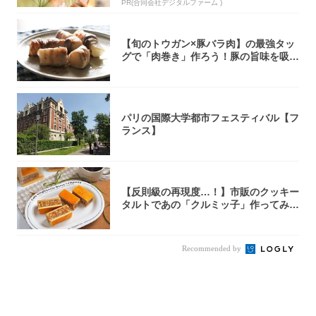
PR(合同会社デジタルファーム )
【旬のトウガン×豚バラ肉】の最強タッ
グで「肉巻き」作ろう！豚の旨味を吸い
尽くした...
パリの国際大学都市フェスティバル【フ
ランス】
【反則級の再現度…！】市販のクッキー
タルトであの「クルミッ子」作ってみ
た！濃厚キ...
Recommended by