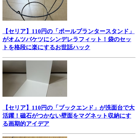
【セリア】110円の「ポールプランタースタンド」
がオムツバケツにシンデレラフィット！袋のセッ
トを格段に楽にするお世話ハック
【セリア】110円の「ブックエンド」が洗面台で大
活躍！磁石がつかない壁面をマグネット収納にす
る画期的アイデア