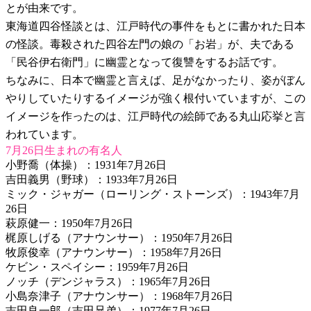
とが由来です。
東海道四谷怪談とは、江戸時代の事件をもとに書かれた日本
の怪談。毒殺された四谷左門の娘の「お岩」が、夫である
「民谷伊右衛門」に幽霊となって復讐をするお話です。
ちなみに、日本で幽霊と言えば、足がなかったり、姿がぼん
やりしていたりするイメージが強く根付いていますが、この
イメージを作ったのは、江戸時代の絵師である丸山応挙と言
われています。
7月26日生まれの有名人
小野喬（体操）：1931年7月26日
吉田義男（野球）：1933年7月26日
ミック・ジャガー（ローリング・ストーンズ）：1943年7月
26日
萩原健一：1950年7月26日
梶原しげる（アナウンサー）：1950年7月26日
牧原俊幸（アナウンサー）：1958年7月26日
ケビン・スペイシー：1959年7月26日
ノッチ（デンジャラス）：1965年7月26日
小島奈津子（アナウンサー）：1968年7月26日
吉田良一郎（吉田兄弟）：1977年7月26日