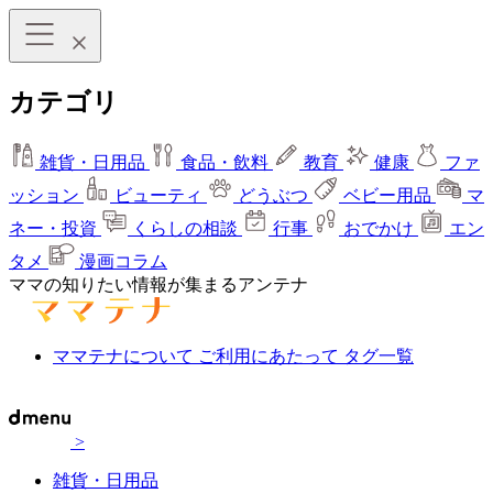
カテゴリ
雑貨・日用品
食品・飲料
教育
健康
ファ
ッション
ビューティ
どうぶつ
ベビー用品
マ
ネー・投資
くらしの相談
行事
おでかけ
エン
タメ
漫画コラム
ママの知りたい情報が集まるアンテナ
ママテナについて
ご利用にあたって
タグ一覧
>
雑貨・日用品