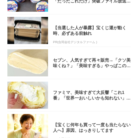
「たったこれだけ」突破ファイル放送で
大注目！...
【当選した人が暴露】宝くじ運が動く
時、必ずある前触れ
PR(合同会社デジタルファーム )
セブン、人気すぎて再々販売→「クソ美
味くね？」「美味すぎる」やっぱこのク
オリティ...
ファミマ、美味すぎて大反響「これ1
番」「世界一おいしいかも知れない」
「飲めそう」
【宝くじ何年も買って一度も当たらない
人へ】原因、はっきりしてます