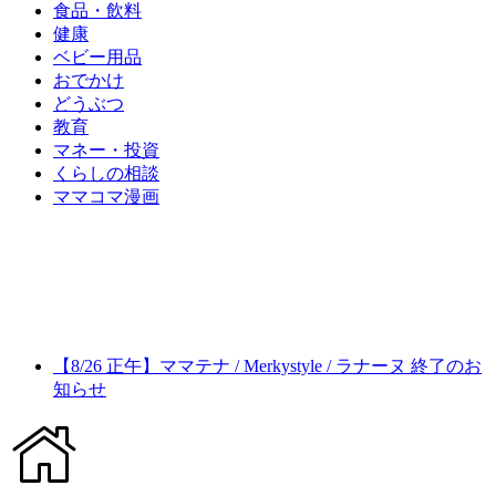
食品・飲料
健康
ベビー用品
おでかけ
どうぶつ
教育
マネー・投資
くらしの相談
ママコマ漫画
【8/26 正午】ママテナ / Merkystyle / ラナーヌ 終了のお
知らせ