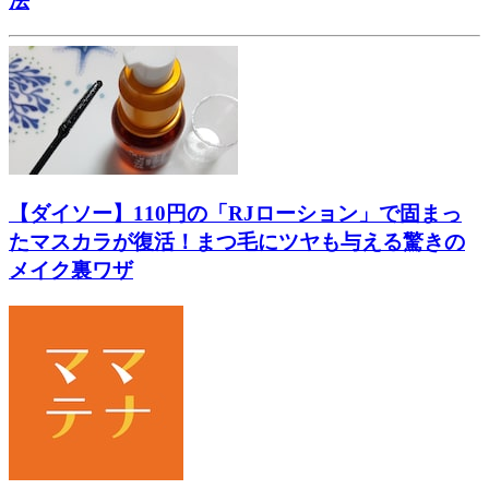
法
【ダイソー】110円の「RJローション」で固まっ
たマスカラが復活！まつ毛にツヤも与える驚きの
メイク裏ワザ