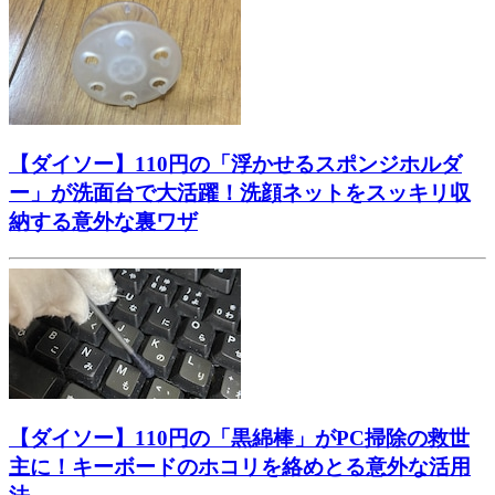
【ダイソー】110円の「浮かせるスポンジホルダ
ー」が洗面台で大活躍！洗顔ネットをスッキリ収
納する意外な裏ワザ
【ダイソー】110円の「黒綿棒」がPC掃除の救世
主に！キーボードのホコリを絡めとる意外な活用