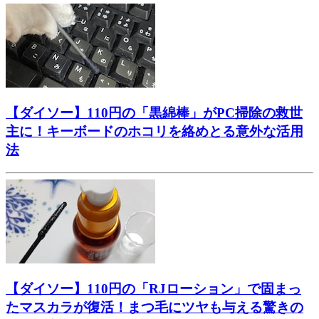
【ダイソー】110円の「黒綿棒」がPC掃除の救世
主に！キーボードのホコリを絡めとる意外な活用
法
【ダイソー】110円の「RJローション」で固まっ
たマスカラが復活！まつ毛にツヤも与える驚きの