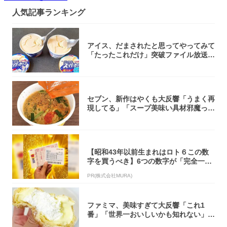
人気記事ランキング
アイス、だまされたと思ってやってみて
「たったこれだけ」突破ファイル放送で
大注目！...
セブン、新作はやくも大反響「うまく再
現してる」「スープ美味い具材邪魔って
くらい美...
【昭和43年以前生まれはロト６この数
字を買うべき】6つの数字が「完全一
致」する方...
PR(株式会社MURA)
ファミマ、美味すぎて大反響「これ1
番」「世界一おいしいかも知れない」
「飲めそう」