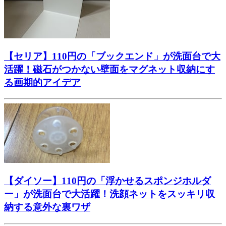
【セリア】110円の「ブックエンド」が洗面台で大
活躍！磁石がつかない壁面をマグネット収納にす
る画期的アイデア
【ダイソー】110円の「浮かせるスポンジホルダ
ー」が洗面台で大活躍！洗顔ネットをスッキリ収
納する意外な裏ワザ