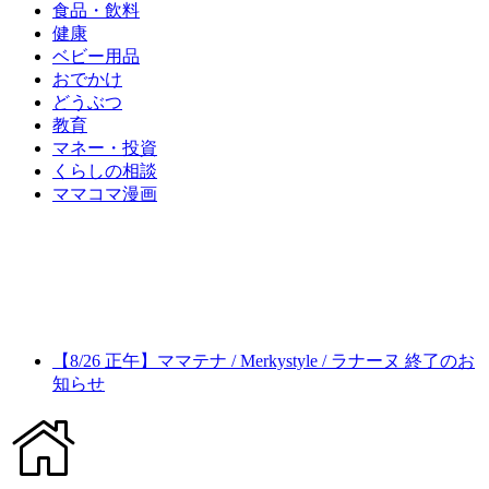
食品・飲料
健康
ベビー用品
おでかけ
どうぶつ
教育
マネー・投資
くらしの相談
ママコマ漫画
【8/26 正午】ママテナ / Merkystyle / ラナーヌ 終了のお
知らせ