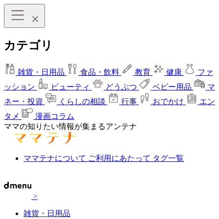
カテゴリ
雑貨・日用品
食品・飲料
教育
健康
ファ
ッション
ビューティ
どうぶつ
ベビー用品
マ
ネー・投資
くらしの相談
行事
おでかけ
エン
タメ
漫画コラム
ママの知りたい情報が集まるアンテナ
ママテナについて
ご利用にあたって
タグ一覧
>
雑貨・日用品