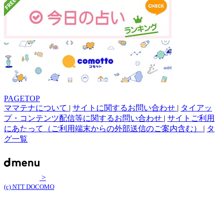
PAGETOP
ママテナについて
|
サイトに関するお問い合わせ
|
タイアッ
プ・コンテンツ配信等に関するお問い合わせ
|
サイトご利用
にあたって（ご利用端末からの外部送信のご案内含む）
|
タ
グ一覧
>
(c) NTT DOCOMO