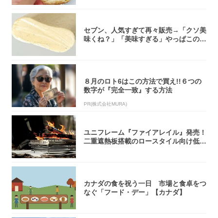
セブン、人気すぎて再々販売→「クソ美
味くね？」「美味すぎる」やっぱこのク
オリティ...
８月のロト6はこの方法で買え!!６つの
数字が『完全一致』する方法
PR(株式会社MURA)
ユニフレーム『ファイアレイル』発売！
二重遮熱板搭載のロースタイル向け低型
焚き火台
カナダの食を祝う一日 市場と食卓をつ
なぐ「フード・デー」【カナダ】