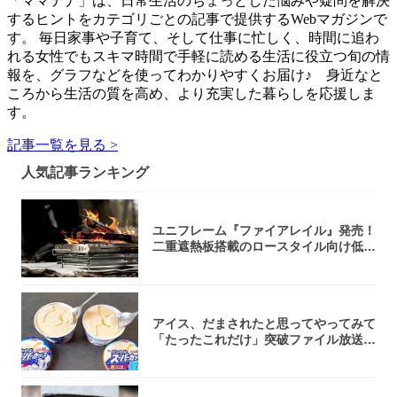
「ママテナ」は、日常生活のちょっとした悩みや疑問を解決
するヒントをカテゴリごとの記事で提供するWebマガジンで
す。 毎日家事や子育て、そして仕事に忙しく、時間に追わ
れる女性でもスキマ時間で手軽に読める生活に役立つ旬の情
報を、グラフなどを使ってわかりやすくお届け♪ 身近なと
ころから生活の質を高め、より充実した暮らしを応援しま
す。
記事一覧を見る >
人気記事ランキング
ユニフレーム『ファイアレイル』発売！
二重遮熱板搭載のロースタイル向け低型
焚き火台
アイス、だまされたと思ってやってみて
「たったこれだけ」突破ファイル放送で
大注目！...