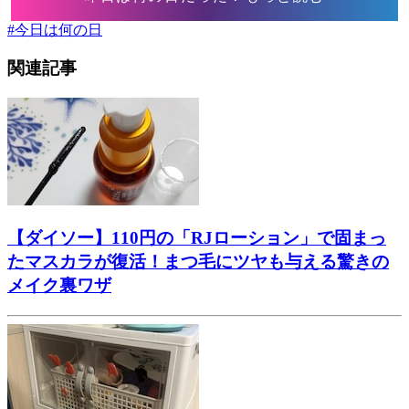
#
今日は何の日
関連記事
【ダイソー】110円の「RJローション」で固まっ
たマスカラが復活！まつ毛にツヤも与える驚きの
メイク裏ワザ