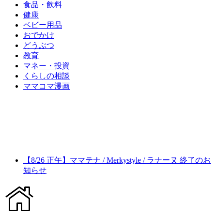
食品・飲料
健康
ベビー用品
おでかけ
どうぶつ
教育
マネー・投資
くらしの相談
ママコマ漫画
【8/26 正午】ママテナ / Merkystyle / ラナーヌ 終了のお
知らせ