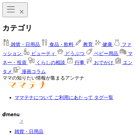
カテゴリ
雑貨・日用品
食品・飲料
教育
健康
ファ
ッション
ビューティ
どうぶつ
ベビー用品
マ
ネー・投資
くらしの相談
行事
おでかけ
エン
タメ
漫画コラム
ママの知りたい情報が集まるアンテナ
ママテナについて
ご利用にあたって
タグ一覧
>
雑貨・日用品