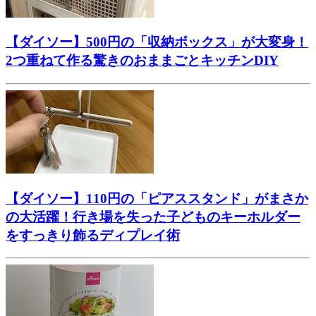
【ダイソー】500円の「収納ボックス」が大変身！
2つ重ねて作る驚きのおままごとキッチンDIY
【ダイソー】110円の「ピアススタンド」がまさか
の大活躍！行き場を失った子どものキーホルダー
をすっきり飾るディプレイ術