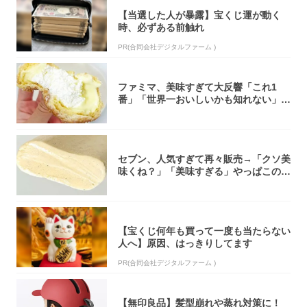
【当選した人が暴露】宝くじ運が動く
時、必ずある前触れ
PR(合同会社デジタルファーム )
ファミマ、美味すぎて大反響「これ1
番」「世界一おいしいかも知れない」
「飲めそう」
セブン、人気すぎて再々販売→「クソ美
味くね？」「美味すぎる」やっぱこのク
オリティ...
【宝くじ何年も買って一度も当たらない
人へ】原因、はっきりしてます
PR(合同会社デジタルファーム )
【無印良品】髪型崩れや蒸れ対策に！