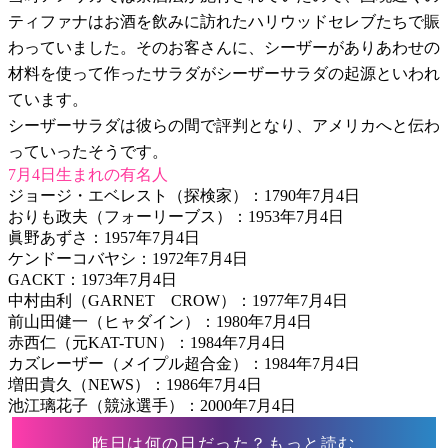
ティファナはお酒を飲みに訪れたハリウッドセレブたちで賑
わっていました。そのお客さんに、シーザーがありあわせの
材料を使って作ったサラダがシーザーサラダの起源といわれ
ています。
シーザーサラダは彼らの間で評判となり、アメリカへと伝わ
っていったそうです。
7月4日生まれの有名人
ジョージ・エベレスト（探検家）：1790年7月4日
おりも政夫（フォーリーブス）：1953年7月4日
眞野あずさ：1957年7月4日
ケンドーコバヤシ：1972年7月4日
GACKT：1973年7月4日
中村由利（GARNET CROW）：1977年7月4日
前山田健一（ヒャダイン）：1980年7月4日
赤西仁（元KAT-TUN）：1984年7月4日
カズレーザー（メイプル超合金）：1984年7月4日
増田貴久（NEWS）：1986年7月4日
池江璃花子（競泳選手）：2000年7月4日
昨日は何の日だった？もっと読む