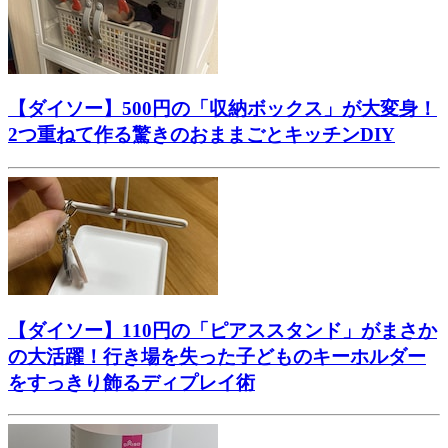
【ダイソー】500円の「収納ボックス」が大変身！
2つ重ねて作る驚きのおままごとキッチンDIY
【ダイソー】110円の「ピアススタンド」がまさか
の大活躍！行き場を失った子どものキーホルダー
をすっきり飾るディプレイ術