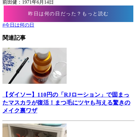
前田健：1971年6月14日
昨日は何の日だった？もっと読む
#
今日は何の日
関連記事
【ダイソー】110円の「RJローション」で固まっ
たマスカラが復活！まつ毛にツヤも与える驚きの
メイク裏ワザ