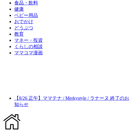
食品・飲料
健康
ベビー用品
おでかけ
どうぶつ
教育
マネー・投資
くらしの相談
ママコマ漫画
【8/26 正午】ママテナ / Merkystyle / ラナーヌ 終了のお
知らせ