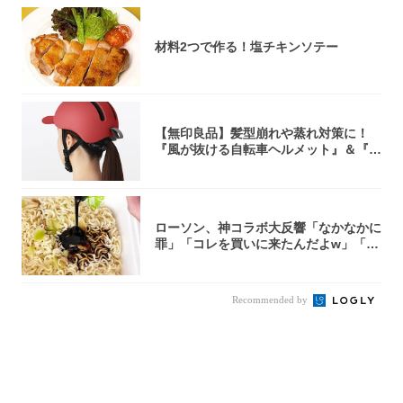
材料2つで作る！塩チキンソテー
【無印良品】髪型崩れや蒸れ対策に！
『風が抜ける自転車ヘルメット』＆『2
0型自転車...
ローソン、神コラボ大反響「なかなかに
罪」「コレを買いに来たんだよw」「３
件まわっ...
Recommended by