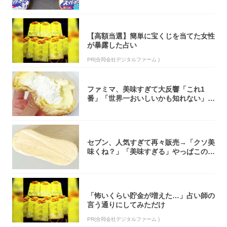
大注目！...
【高額当選】簡単に宝くじを当てた女性
が暴露した占い
PR(合同会社デジタルファーム )
ファミマ、美味すぎて大反響「これ1
番」「世界一おいしいかも知れない」
「飲めそう」
セブン、人気すぎて再々販売→「クソ美
味くね？」「美味すぎる」やっぱこのク
オリティ...
「怖いくらい貯金が増えた…」占い師の
言う通りにしてみただけ
PR(合同会社デジタルファーム )