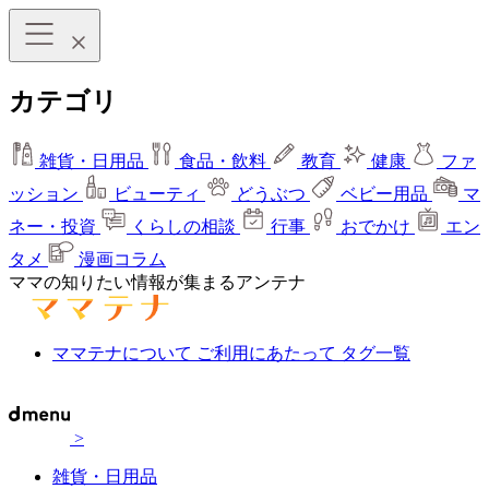
カテゴリ
雑貨・日用品
食品・飲料
教育
健康
ファ
ッション
ビューティ
どうぶつ
ベビー用品
マ
ネー・投資
くらしの相談
行事
おでかけ
エン
タメ
漫画コラム
ママの知りたい情報が集まるアンテナ
ママテナについて
ご利用にあたって
タグ一覧
>
雑貨・日用品