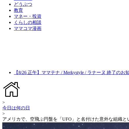
どうぶつ
教育
マネー・投資
くらしの相談
ママコマ漫画
【8/26 正午】ママテナ / Merkystyle / ラナーヌ 終了の
>
今日は何の日
>
アメリカで、空飛ぶ円盤を「UFO」と名付けた意外な組織とい