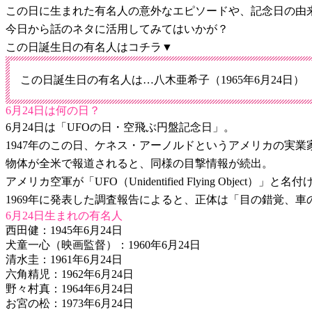
この日に生まれた有名人の意外なエピソードや、記念日の由
今日から話のネタに活用してみてはいかが？
この日誕生日の有名人はコチラ▼
この日誕生日の有名人は…八木亜希子（1965年6月24日）
6月24日は何の日？
6月24日は「UFOの日・空飛ぶ円盤記念日」。
1947年のこの日、ケネス・アーノルドというアメリカの実業家
物体が全米で報道されると、同様の目撃情報が続出。
アメリカ空軍が「UFO（Unidentified Flying Obje
1969年に発表した調査報告によると、正体は「目の錯覚、
6月24日生まれの有名人
西田健：1945年6月24日
犬童一心（映画監督）：1960年6月24日
清水圭：1961年6月24日
六角精児：1962年6月24日
野々村真：1964年6月24日
お宮の松：1973年6月24日