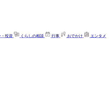
ー・投資
くらしの相談
行事
おでかけ
エンタメ