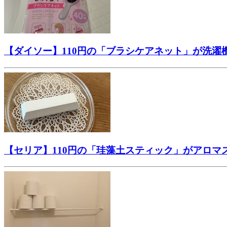
【ダイソー】110円の「ブラシケアネット」が洗
【セリア】110円の「珪藻土スティック」がアロ