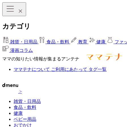
カテゴリ
雑貨・日用品
食品・飲料
教育
健康
ファ
漫画コラム
ママの知りたい情報が集まるアンテナ
ママテナについて
ご利用にあたって
タグ一覧
>
雑貨・日用品
食品・飲料
健康
ベビー用品
おでかけ