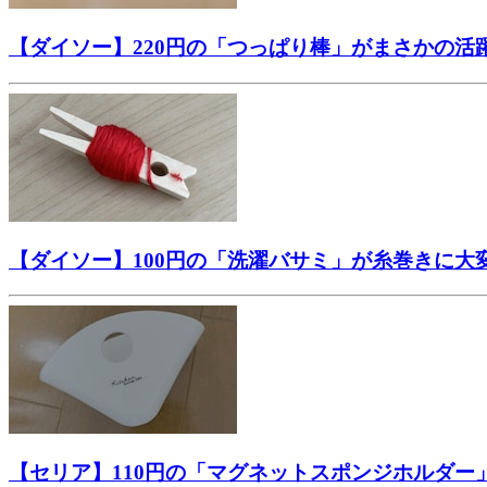
【ダイソー】220円の「つっぱり棒」がまさかの活
【ダイソー】100円の「洗濯バサミ」が糸巻きに
【セリア】110円の「マグネットスポンジホルダ