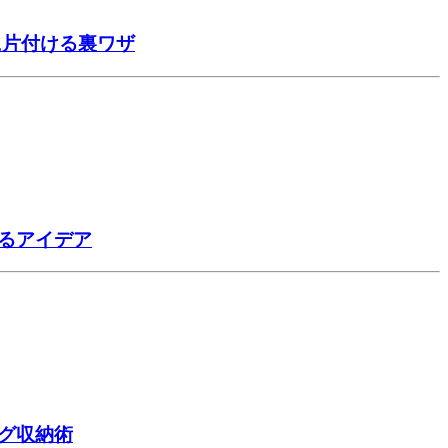
に片付ける裏ワザ
るアイデア
グ収納術