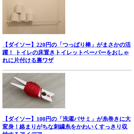
【ダイソー】220円の「つっぱり棒」がまさかの活
躍！ トイレの床置きトイレットペーパーをおしゃ
れに片付ける裏ワザ
【ダイソー】100円の「洗濯バサミ」が糸巻きに大
変身！絡まりがちな刺繍糸をかわいくすっきり収