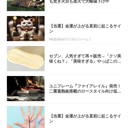
も焚き火台も楽天で大幅値下げ中
【当選】金運が上がる直前に起こるサイ
ン
PR(合同会社デジタルファーム )
セブン、人気すぎて再々販売→「クソ美
味くね？」「美味すぎる」やっぱこのク
オリティ...
ユニフレーム『ファイアレイル』発売！
二重遮熱板搭載のロースタイル向け低型
焚き火台
【当選】金運が上がる直前に起こるサイ
ン