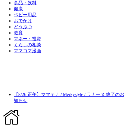
食品・飲料
健康
ベビー用品
おでかけ
どうぶつ
教育
マネー・投資
くらしの相談
ママコマ漫画
【8/26 正午】ママテナ / Merkystyle / ラナーヌ 終了のお
知らせ