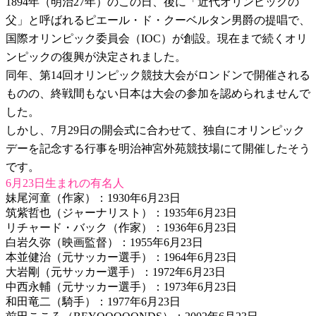
1894年（明治27年）のこの日、後に「近代オリンピックの
父」と呼ばれるピエール・ド・クーベルタン男爵の提唱で、
国際オリンピック委員会（IOC）が創設。現在まで続くオリ
ンピックの復興が決定されました。
同年、第14回オリンピック競技大会がロンドンで開催される
ものの、終戦間もない日本は大会の参加を認められませんで
した。
しかし、7月29日の開会式に合わせて、独自にオリンピック
デーを記念する行事を明治神宮外苑競技場にて開催したそう
です。
6月23日生まれの有名人
妹尾河童（作家）：1930年6月23日
筑紫哲也（ジャーナリスト）：1935年6月23日
リチャード・バック（作家）：1936年6月23日
白岩久弥（映画監督）：1955年6月23日
本並健治（元サッカー選手）：1964年6月23日
大岩剛（元サッカー選手）：1972年6月23日
中西永輔（元サッカー選手）：1973年6月23日
和田竜二（騎手）：1977年6月23日