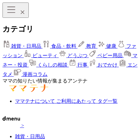
カテゴリ
雑貨・日用品
食品・飲料
教育
健康
ファ
ッション
ビューティ
どうぶつ
ベビー用品
マ
ネー・投資
くらしの相談
行事
おでかけ
エン
タメ
漫画コラム
ママの知りたい情報が集まるアンテナ
ママテナについて
ご利用にあたって
タグ一覧
>
雑貨・日用品