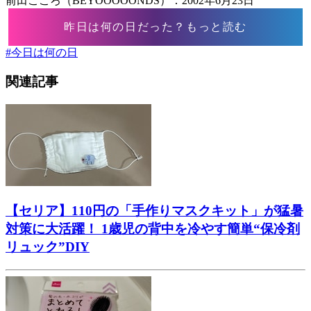
前田こころ（BEYOOOOONDS）：2002年6月23日
昨日は何の日だった？もっと読む
#
今日は何の日
関連記事
【セリア】110円の「手作りマスクキット」が猛暑
対策に大活躍！ 1歳児の背中を冷やす簡単“保冷剤
リュック”DIY