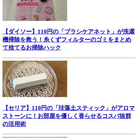
【ダイソー】110円の「ブラシケアネット」が洗濯
機掃除を救う！糸くずフィルターのゴミをまとめ
て捨てるお掃除ハック
【セリア】110円の「珪藻土スティック」がアロマ
ストーンに！お部屋を優しく香らせるコスパ抜群
の活用術