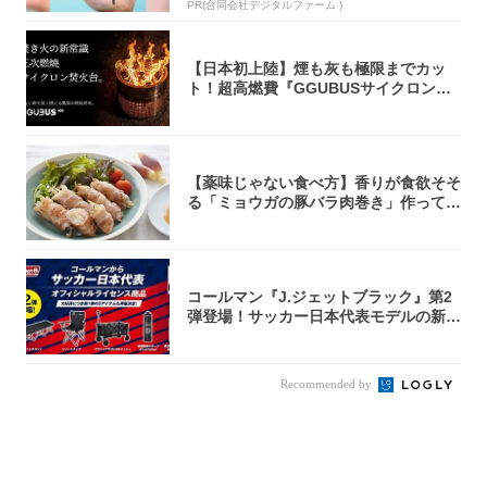
PR(合同会社デジタルファーム )
【日本初上陸】煙も灰も極限までカッ
ト！超高燃費『GGUBUSサイクロン焚
火台』が...
【薬味じゃない食べ方】香りが食欲そそ
る「ミョウガの豚バラ肉巻き」作ってみ
た！辛み...
コールマン『J.ジェットブラック』第2
弾登場！サッカー日本代表モデルの新作
5アイ...
Recommended by