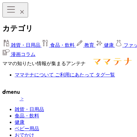
カテゴリ
雑貨・日用品
食品・飲料
教育
健康
ファ
漫画コラム
ママの知りたい情報が集まるアンテナ
ママテナについて
ご利用にあたって
タグ一覧
>
雑貨・日用品
食品・飲料
健康
ベビー用品
おでかけ