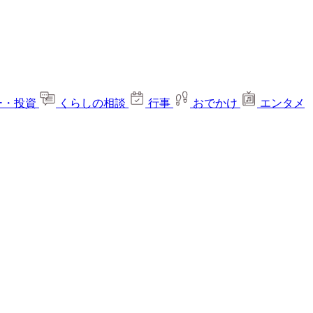
ー・投資
くらしの相談
行事
おでかけ
エンタメ