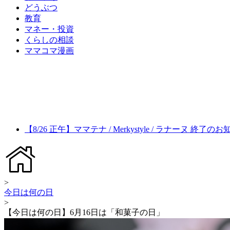
どうぶつ
教育
マネー・投資
くらしの相談
ママコマ漫画
【8/26 正午】ママテナ / Merkystyle / ラナーヌ 終了の
>
今日は何の日
>
【今日は何の日】6月16日は「和菓子の日」