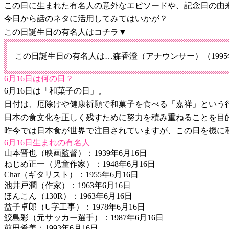
この日に生まれた有名人の意外なエピソードや、記念日の由
今日から話のネタに活用してみてはいかが？
この日誕生日の有名人はコチラ▼
この日誕生日の有名人は…森香澄（アナウンサー）（1995年
6月16日は何の日？
6月16日は「和菓子の日」。
日付は、厄除けや健康祈願で和菓子を食べる「嘉祥」という行
日本の食文化を正しく残すために努力を積み重ねることを目
昨今では日本食が世界で注目されていますが、この日を機に
6月16日生まれの有名人
山本晋也（映画監督）：1939年6月16日
ねじめ正一（児童作家）：1948年6月16日
Char（ギタリスト）：1955年6月16日
池井戸潤（作家）：1963年6月16日
ほんこん（130R）：1963年6月16日
益子卓郎（U字工事）：1978年6月16日
鮫島彩（元サッカー選手）：1987年6月16日
前田希美：1993年6月16日