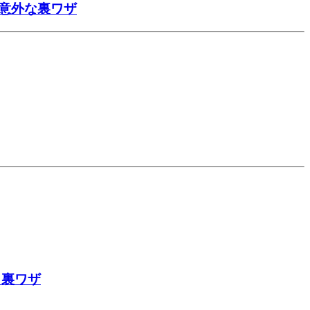
意外な裏ワザ
ク裏ワザ