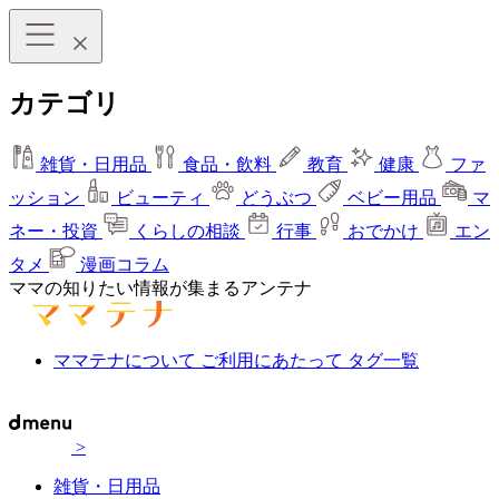
カテゴリ
雑貨・日用品
食品・飲料
教育
健康
ファ
ッション
ビューティ
どうぶつ
ベビー用品
マ
ネー・投資
くらしの相談
行事
おでかけ
エン
タメ
漫画コラム
ママの知りたい情報が集まるアンテナ
ママテナについて
ご利用にあたって
タグ一覧
>
雑貨・日用品