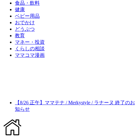
食品・飲料
健康
ベビー用品
おでかけ
どうぶつ
教育
マネー・投資
くらしの相談
ママコマ漫画
【8/26 正午】ママテナ / Merkystyle / ラナーヌ 終了のお
知らせ