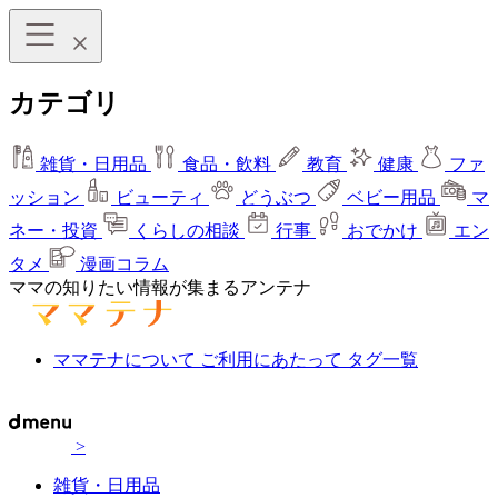
カテゴリ
雑貨・日用品
食品・飲料
教育
健康
ファ
ッション
ビューティ
どうぶつ
ベビー用品
マ
ネー・投資
くらしの相談
行事
おでかけ
エン
タメ
漫画コラム
ママの知りたい情報が集まるアンテナ
ママテナについて
ご利用にあたって
タグ一覧
>
雑貨・日用品