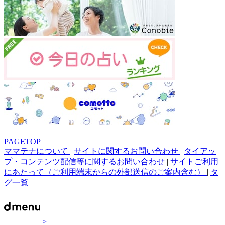
PAGETOP
ママテナについて
|
サイトに関するお問い合わせ
|
タイアッ
プ・コンテンツ配信等に関するお問い合わせ
|
サイトご利用
にあたって（ご利用端末からの外部送信のご案内含む）
|
タ
グ一覧
>